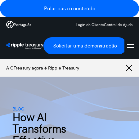
Pular para o conteúdo
Português
Login do Cliente
Central de Ajuda
Solicitar uma demonstração
A GTreasury agora é Ripple Treasury
BLOG
How AI
Transforms