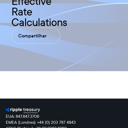
Effective
Rate
Calculations
Compartilhar
EUA: 847.847.3706
EMEA (Londres): +44 (0) 203 787 4843