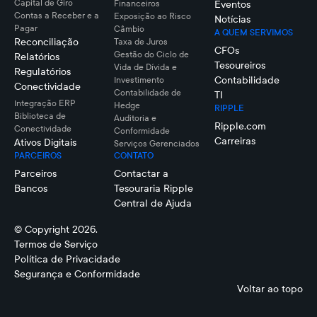
Capital de Giro
Financeiros
Eventos
Contas a Receber e a
Exposição ao Risco
Notícias
Pagar
Câmbio
A QUEM SERVIMOS
Reconciliação
Taxa de Juros
CFOs
Gestão do Ciclo de
Relatórios
Tesoureiros
Vida de Dívida e
Regulatórios
Contabilidade
Investimento
Conectividade
Contabilidade de
TI
Integração ERP
Hedge
RIPPLE
Biblioteca de
Auditoria e
Ripple.com
Conectividade
Conformidade
Carreiras
Ativos Digitais
Serviços Gerenciados
PARCEIROS
CONTATO
Parceiros
Contactar a
Bancos
Tesouraria Ripple
Central de Ajuda
© Copyright 2026.
Termos de Serviço
Política de Privacidade
Segurança e Conformidade
Voltar ao topo