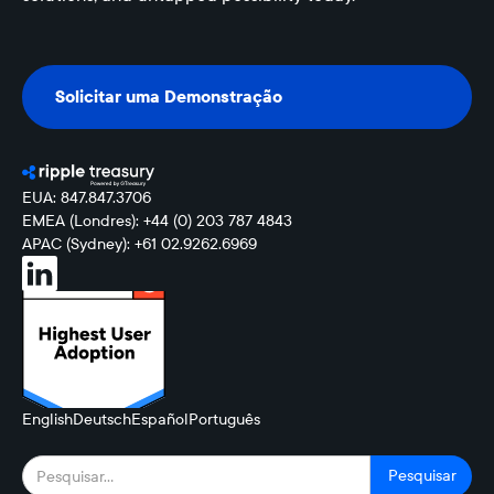
Solicitar uma Demonstração
Solicitar uma Demonstração
EUA: 847.847.3706
EMEA (Londres): +44 (0) 203 787 4843
APAC (Sydney): +61 02.9262.6969
English
Deutsch
Español
Português