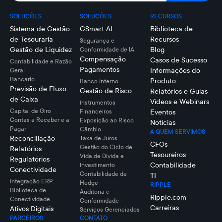
SOLUÇÕES
SOLUÇÕES
RECURSOS
Sistema de Gestão
GSmart AI
Biblioteca de
de Tesouraria
Recursos
Segurança e
Gestão de Liquidez
Blog
Conformidade de IA
Compensação
Casos de Sucesso
Contabilidade e Razão
Pagamentos
Informações do
Geral
Bancário
Produto
Banco Interno
Previsão de Fluxo
Gestão de Risco
Relatórios e Guias
de Caixa
Vídeos e Webinars
Instrumentos
Capital de Giro
Financeiros
Eventos
Contas a Receber e a
Exposição ao Risco
Notícias
Pagar
Câmbio
A QUEM SERVIMOS
Reconciliação
Taxa de Juros
CFOs
Gestão do Ciclo de
Relatórios
Tesoureiros
Vida de Dívida e
Regulatórios
Contabilidade
Investimento
Conectividade
Contabilidade de
TI
Integração ERP
Hedge
RIPPLE
Biblioteca de
Auditoria e
Ripple.com
Conectividade
Conformidade
Carreiras
Ativos Digitais
Serviços Gerenciados
PARCEIROS
CONTATO