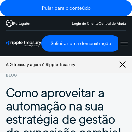
Pular para o conteúdo
Português
Login do Cliente
Central de Ajuda
Solicitar uma demonstração
A GTreasury agora é Ripple Treasury
BLOG
Como aproveitar a
automação na sua
estratégia de gestão