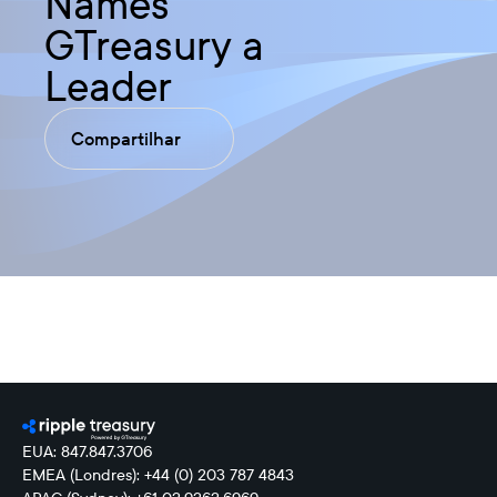
Names
GTreasury a
Leader
Compartilhar
EUA: 847.847.3706
EMEA (Londres): +44 (0) 203 787 4843