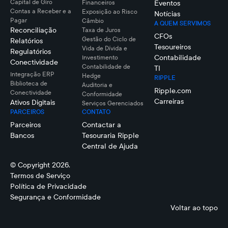
Capital de Giro
Financeiros
Eventos
Contas a Receber e a
Exposição ao Risco
Notícias
Pagar
Câmbio
A QUEM SERVIMOS
Reconciliação
Taxa de Juros
CFOs
Gestão do Ciclo de
Relatórios
Tesoureiros
Vida de Dívida e
Regulatórios
Contabilidade
Investimento
Conectividade
Contabilidade de
TI
Integração ERP
Hedge
RIPPLE
Biblioteca de
Auditoria e
Ripple.com
Conectividade
Conformidade
Carreiras
Ativos Digitais
Serviços Gerenciados
PARCEIROS
CONTATO
Parceiros
Contactar a
Bancos
Tesouraria Ripple
Central de Ajuda
© Copyright 2026.
Termos de Serviço
Política de Privacidade
Segurança e Conformidade
Voltar ao topo