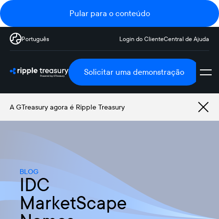
Pular para o conteúdo
Português
Login do Cliente
Central de Ajuda
Solicitar uma demonstração
A GTreasury agora é Ripple Treasury
BLOG
IDC
MarketScape