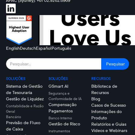
APAC (Sydney): +61 02.9262.6969
English
Deutsch
Español
Português
SOLUÇÕES
SOLUÇÕES
RECURSOS
Sistema de Gestão
GSmart AI
Biblioteca de
de Tesouraria
Recursos
Segurança e
Gestão de Liquidez
Blog
Conformidade de IA
Compensação
Casos de Sucesso
Contabilidade e Razão
Pagamentos
Informações do
Geral
Bancário
Produto
Banco Interno
Previsão de Fluxo
Gestão de Risco
Relatórios e Guias
de Caixa
Vídeos e Webinars
Instrumentos