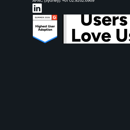
APAC (Sydney): +61 02.9262.6969