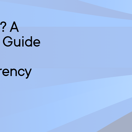
? A
s Guide
rency