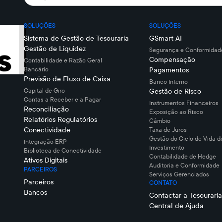
SOLUÇÕES
SOLUÇÕES
Sistema de Gestão de Tesouraria
GSmart AI
Gestão de Liquidez
Segurança e Conformidade
Compensação
Contabilidade e Razão Geral
Bancário
Pagamentos
Previsão de Fluxo de Caixa
Banco Interno
Capital de Giro
Gestão de Risco
Contas a Receber e a Pagar
Instrumentos Financeiros
Reconciliação
Exposição ao Risco
Relatórios Regulatórios
Câmbio
Conectividade
Taxa de Juros
Gestão do Ciclo de Vida d
Integração ERP
Investimento
Biblioteca de Conectividade
Contabilidade de Hedge
Ativos Digitais
Auditoria e Conformidade
PARCEIROS
Serviços Gerenciados
Parceiros
CONTATO
Bancos
Contactar a Tesouraria
Central de Ajuda