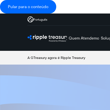
Pular para o conteúdo
Português
Quem Atendemos
Solu
A GTreasury agora é Ripple Treasury