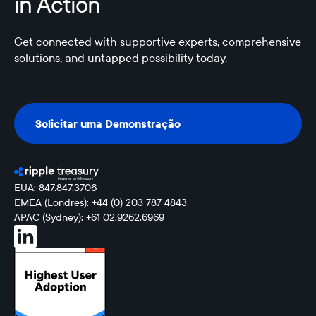
in Action
Get connected with supportive experts, comprehensive
solutions, and untapped possibility today.
Solicitar uma Demonstração
Solicitar uma Demonstração
EUA: 847.847.3706
EMEA (Londres): +44 (0) 203 787 4843
APAC (Sydney): +61 02.9262.6969