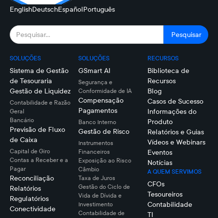
English
Deutsch
Español
Português
SOLUÇÕES
SOLUÇÕES
RECURSOS
Sistema de Gestão
GSmart AI
Biblioteca de
de Tesouraria
Recursos
Segurança e
Gestão de Liquidez
Blog
Conformidade de IA
Compensação
Casos de Sucesso
Contabilidade e Razão
Pagamentos
Informações do
Geral
Bancário
Produto
Banco Interno
Previsão de Fluxo
Gestão de Risco
Relatórios e Guias
de Caixa
Vídeos e Webinars
Instrumentos
Capital de Giro
Financeiros
Eventos
Contas a Receber e a
Exposição ao Risco
Notícias
Pagar
Câmbio
A QUEM SERVIMOS
Reconciliação
Taxa de Juros
CFOs
Gestão do Ciclo de
Relatórios
Tesoureiros
Vida de Dívida e
Regulatórios
Contabilidade
Investimento
Conectividade
Contabilidade de
TI