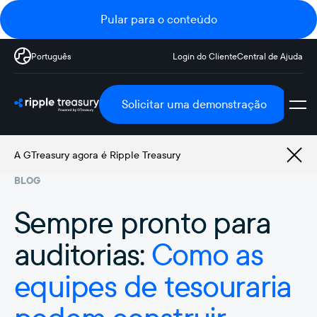
Pular para o conteúdo
Português
Login do Cliente
Central de Ajuda
Solicitar uma demonstração
A GTreasury agora é Ripple Treasury
BLOG
Sempre pronto para
auditorias:
Como as
equipes de tesouraria