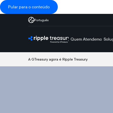
Pular para o conteúdo
Português
Quem Atendemos
Solu
A GTreasury agora é Ripple Treasury