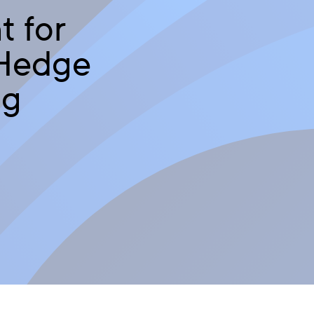
t for
 Hedge
ng