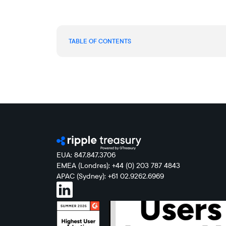
TABLE OF CONTENTS
EUA: 847.847.3706
EMEA (Londres): +44 (0) 203 787 4843
APAC (Sydney): +61 02.9262.6969