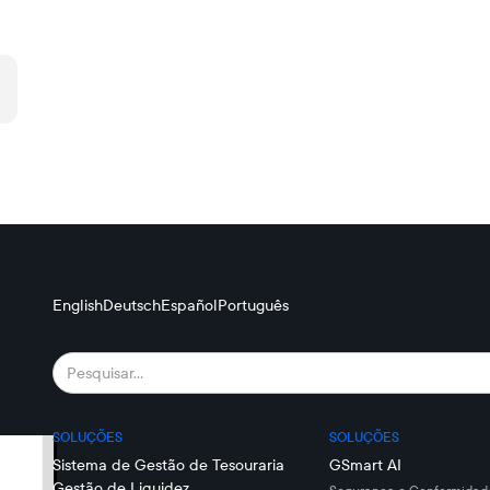
English
Deutsch
Español
Português
SOLUÇÕES
SOLUÇÕES
Sistema de Gestão de Tesouraria
GSmart AI
Gestão de Liquidez