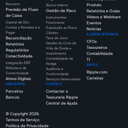
Bancário
Produto
Banco Interno
Previsão de Fluxo
Gestão de Risco
Relatórios e Guias
de Caixa
Vídeos e Webinars
Instrumentos
Capital de Giro
Financeiros
Eventos
Contas a Receber e a
Exposição ao Risco
Notícias
Pagar
Câmbio
A QUEM SERVIMOS
Reconciliação
Taxa de Juros
CFOs
Gestão do Ciclo de
Relatórios
Tesoureiros
Vida de Dívida e
Regulatórios
Contabilidade
Investimento
Conectividade
Contabilidade de
TI
Integração ERP
Hedge
RIPPLE
Biblioteca de
Auditoria e
Ripple.com
Conectividade
Conformidade
Carreiras
Ativos Digitais
Serviços Gerenciados
PARCEIROS
CONTATO
Parceiros
Contactar a
Bancos
Tesouraria Ripple
Central de Ajuda
© Copyright 2026.
Termos de Serviço
Política de Privacidade