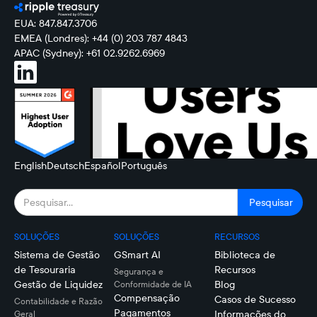
EUA: 847.847.3706
EMEA (Londres): +44 (0) 203 787 4843
APAC (Sydney): +61 02.9262.6969
English
Deutsch
Español
Português
SOLUÇÕES
SOLUÇÕES
RECURSOS
Sistema de Gestão
GSmart AI
Biblioteca de
de Tesouraria
Recursos
Segurança e
Gestão de Liquidez
Blog
Conformidade de IA
Compensação
Casos de Sucesso
Contabilidade e Razão
Pagamentos
Informações do
Geral