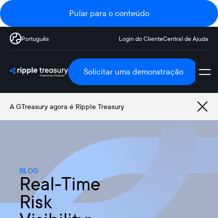
Pular para o conteúdo
Português
Login do Cliente
Central de Ajuda
Solicitar uma demonstração
A GTreasury agora é Ripple Treasury
BLOG
Real-Time
Risk