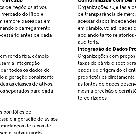
a Mercado
Conformidade com Deriv
os de negócios ativos
Organizações sujeitas a pa
 mercado do Ripple
de transparência de merc
jam sempre baseadas em
acessar dados independent
minando o carregamento
em câmbio, volatilidades de
ecessário antes de cada
apoiando tanto relatório
auditoria.
Integração de Dados Pro
em renda fixa, câmbio,
Organizações com preços e
usam a integração
taxas de câmbio spot per
idar todos os dados de
dados de origem do client
do a geração consistente
proprietários diretamente
as as classes de ativos,
as fontes de dados desenv
dos separados para cada
mesma precisão e consist
terceirizados.
 portfólios de
ssa e a geração de avisos
r mudanças de taxas de
scala, substituindo