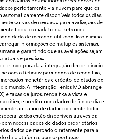
-se com vários dos melhores fornecedores de
 dados perfeitamente via nuvem para que os
 automaticamente disponíveis todos os dias.
amente curvas de mercado para avaliações de
amente todos os mark-to-markets com
cada dado de mercado utilizado. Isso elimina
carregar informações de múltiplos sistemas,
humana e garantindo que as avaliações sejam
 atuais e precisos.
dor é incorporada à integração desde o início.
se com a Refinitiv para dados de renda fixa,
 mercados monetários e crédito, coletados de
do o mundo. A integração Fenics MD abrange
) e taxas de juros, renda fixa à vista e
modities, e crédito, com dados de fim de dia e
tamente ao banco de dados do cliente todos
especializados estão disponíveis através da
s com necessidades de dados proprietários
rios dados de mercado diretamente para a
do da plataforma, com exportação