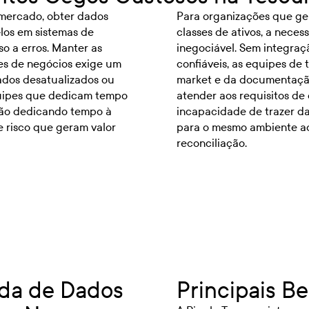
mercado, obter dados
Para organizações que ge
-los em sistemas de
classes de ativos, a nece
o a erros. Manter as
inegociável. Sem integra
es de negócios exige um
confiáveis, as equipes de
dados desatualizados ou
market e da documentação
quipes que dedicam tempo
atender aos requisitos de
tão dedicando tempo à
incapacidade de trazer da
e risco que geram valor
para o mesmo ambiente ad
reconciliação.
ada de Dados
Principais Be