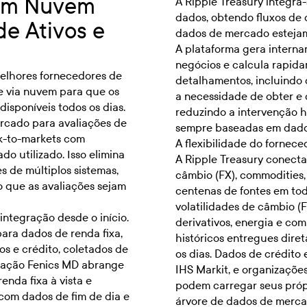
em Nuvem
A Ripple Treasury integra
dados, obtendo fluxos de
de Ativos e
dados de mercado estejam
A plataforma gera intern
negócios e calcula rapid
melhores fornecedores de
detalhamentos, incluindo 
e via nuvem para que os
a necessidade de obter e 
sponíveis todos os dias.
reduzindo a intervenção 
rcado para avaliações de
sempre baseadas em dados
k-to-markets com
A flexibilidade do fornece
o utilizado. Isso elimina
A Ripple Treasury conecta-
s de múltiplos sistemas,
câmbio (FX), commodities,
 que as avaliações sejam
centenas de fontes em to
volatilidades de câmbio (FX
integração desde o início.
derivativos, energia e com
para dados de renda fixa,
históricos entregues dire
s e crédito, coletados de
os dias. Dados de crédito 
gração Fenics MD abrange
IHS Markit, e organizaçõe
renda fixa à vista e
podem carregar seus próp
 com dados de fim de dia e
árvore de dados de merca