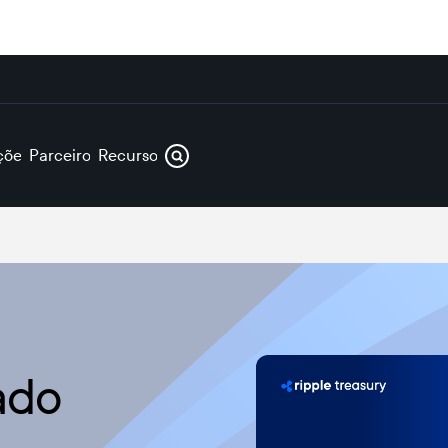
ções
Parceiros
Recursos
ado