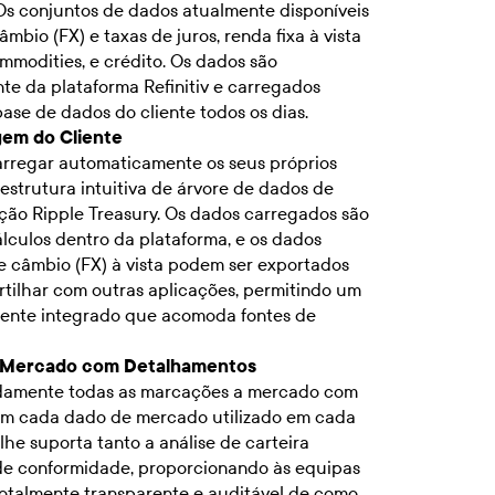
Os conjuntos de dados atualmente disponíveis
mbio (FX) e taxas de juros, renda fixa à vista
ommodities, e crédito. Os dados são
nte da plataforma Refinitiv e carregados
se de dados do cliente todos os dias.
gem do Cliente
rregar automaticamente os seus próprios
strutura intuitiva de árvore de dados de
ção Ripple Treasury. Os dados carregados são
álculos dentro da plataforma, e os dados
e câmbio (FX) à vista podem ser exportados
tilhar com outras aplicações, permitindo um
ente integrado que acomoda fontes de
a Mercado com Detalhamentos
idamente todas as marcações a mercado com
em cada dado de mercado utilizado em cada
alhe suporta tanto a análise de carteira
e conformidade, proporcionando às equipas
totalmente transparente e auditável de como