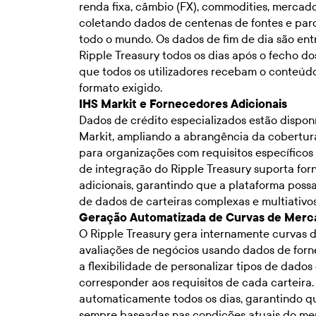
renda fixa, câmbio (FX), commodities, mercado
coletando dados de centenas de fontes e par
todo o mundo. Os dados de fim de dia são en
Ripple Treasury todos os dias após o fecho d
que todos os utilizadores recebam o conteúd
formato exigido.
IHS Markit e Fornecedores Adicionais
Dados de crédito especializados estão disponí
Markit, ampliando a abrangência da cobertu
para organizações com requisitos específicos 
de integração do Ripple Treasury suporta for
adicionais, garantindo que a plataforma poss
de dados de carteiras complexas e multiativos
Geração Automatizada de Curvas de Merc
O Ripple Treasury gera internamente curvas 
avaliações de negócios usando dados de forn
a flexibilidade de personalizar tipos de dados
corresponder aos requisitos de cada carteira.
automaticamente todos os dias, garantindo q
sempre baseadas nas condições atuais do me