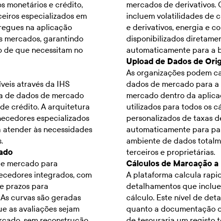
s monetários e crédito,
mercados de derivativos. 
ceiros especializados em
incluem volatilidades de câ
tregues na aplicação
e derivativos, energia e c
os mercados, garantindo
disponibilizados diretame
o de que necessitam no
automaticamente para a ba
Upload de Dados de Ori
As organizações podem ca
veis através da IHS
dados de mercado para a e
ra de dados de mercado
mercado dentro da aplica
de crédito. A arquitetura
utilizados para todos os c
necedores especializados
personalizados de taxas d
a atender às necessidades
automaticamente para par
.
ambiente de dados totalm
ado
terceiros e proprietárias.
de mercado para
Cálculos de Marcação 
ecedores integrados, com
A plataforma calcula rap
 e prazos para
detalhamentos que inclu
 As curvas são geradas
cálculo. Este nível de det
ue as avaliações sejam
quanto a documentação d
rcado, sem reconstrução
de tesouraria um registo 