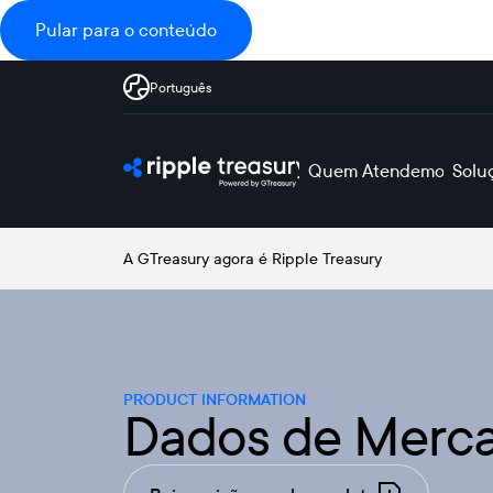
Pular para o conteúdo
Português
Quem Atendemos
Solu
A GTreasury agora é Ripple Treasury
PRODUCT INFORMATION
Dados de Merc