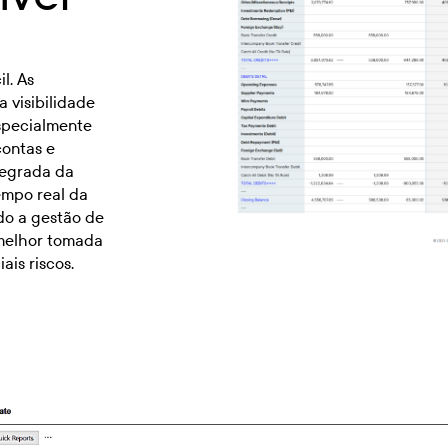
l. As
 visibilidade
specialmente
contas e
tegrada da
empo real da
ndo a gestão de
 melhor tomada
ais riscos.