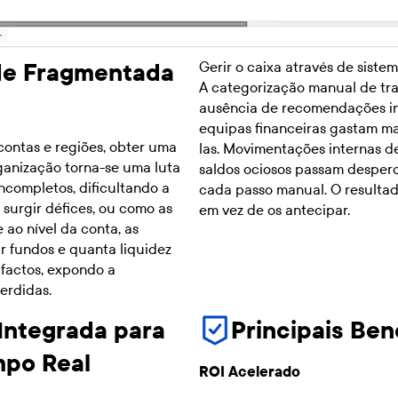
Gerir o caixa através de sist
ade Fragmentada
A categorização manual de tra
ausência de recomendações int
equipas financeiras gastam ma
contas e regiões, obter uma
las. Movimentações internas d
ganização torna-se uma luta
saldos ociosos passam desperce
ncompletos, dificultando a
cada passo manual. O resulta
 surgir défices, ou como as
em vez de os antecipar.
 ao nível da conta, as
r fundos e quanta liquidez
 factos, expondo a
erdidas.
Integrada para
Principais Ben
mpo Real
ROI Acelerado