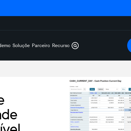
demos
Soluções
Parceiros
Recursos
e
ade
ível