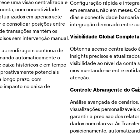
rece uma visão centralizada e
Configuração rápida e integra
a conta, com conectividade
em semanas, não em meses. C
atualizados em apenas sete
dias e conectividade bancária
 e consolidar posições entre
integração demorado entre sua
 de transações mantém os
Visibilidade Global Completa
ecisos sem intervenção manual.
Obtenha acesso centralizado à
e aprendizagem contínua de
insights precisos e atualizados
cionando automaticamente o
visibilidade ao nível da conta 
 caixa históricos e em tempo
movimentando-se entre entida
m proativamente potenciais
atenção.
e longo prazo, com
 o impacto no caixa de
Controle Abrangente do Cai
Análise avançada de cenários,
visualizações personalizáveis 
garantir a precisão dos relató
dados com clareza. As Transfer
posicionamento, automatizando