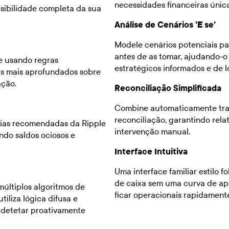
necessidades financeiras única
isibilidade completa da sua
Análise de Cenários 'E se'
Modele cenários potenciais pa
antes de as tomar, ajudando-o 
e usando regras
estratégicos informados e de l
hts mais aprofundados sobre
ação.
Reconciliação Simplificada
Combine automaticamente tran
reconciliação, garantindo rel
cias recomendadas da Ripple
intervenção manual.
ndo saldos ociosos e
Interface Intuitiva
Uma interface familiar estilo 
de caixa sem uma curva de a
últiplos algoritmos de
ficar operacionais rapidament
iliza lógica difusa e
e detetar proativamente