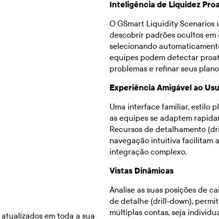
Inteligência de Liquidez Pro
O GSmart Liquidity Scenarios u
descobrir padrões ocultos em 
selecionando automaticamente
equipes podem detectar proati
problemas e refinar seus pla
Experiência Amigável ao Us
Uma interface familiar, estilo
as equipes se adaptem rapidam
Recursos de detalhamento (dril
navegação intuitiva facilitam
integração complexo.
Vistas Dinâmicas
Analise as suas posições de ca
de detalhe (drill-down), permi
múltiplas contas, seja indivi
 atualizados em toda a sua