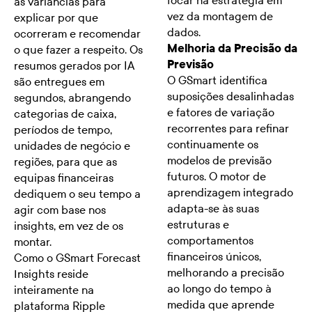
focar na estratégia em
as variâncias para
vez da montagem de
explicar por que
dados.
ocorreram e recomendar
Melhoria da Precisão da
o que fazer a respeito. Os
Previsão
resumos gerados por IA
O GSmart identifica
são entregues em
suposições desalinhadas
segundos, abrangendo
e fatores de variação
categorias de caixa,
recorrentes para refinar
períodos de tempo,
continuamente os
unidades de negócio e
modelos de previsão
regiões, para que as
futuros. O motor de
equipas financeiras
aprendizagem integrado
dediquem o seu tempo a
adapta-se às suas
agir com base nos
estruturas e
insights, em vez de os
comportamentos
montar.
financeiros únicos,
Como o GSmart Forecast
melhorando a precisão
Insights reside
ao longo do tempo à
inteiramente na
medida que aprende
plataforma Ripple