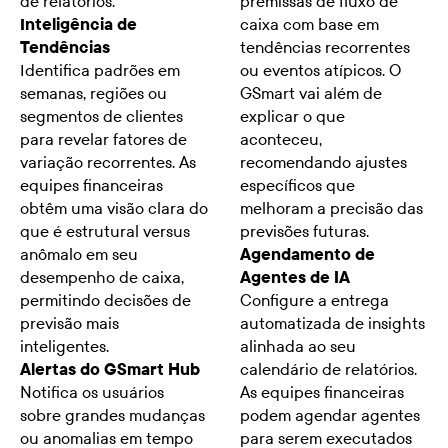
de relatórios.
premissas de fluxo de
Inteligência de
caixa com base em
Tendências
tendências recorrentes
Identifica padrões em
ou eventos atípicos. O
semanas, regiões ou
GSmart vai além de
segmentos de clientes
explicar o que
para revelar fatores de
aconteceu,
variação recorrentes. As
recomendando ajustes
equipes financeiras
específicos que
obtêm uma visão clara do
melhoram a precisão das
que é estrutural versus
previsões futuras.
anômalo em seu
Agendamento de
desempenho de caixa,
Agentes de IA
permitindo decisões de
Configure a entrega
previsão mais
automatizada de insights
inteligentes.
alinhada ao seu
Alertas do GSmart Hub
calendário de relatórios.
Notifica os usuários
As equipes financeiras
sobre grandes mudanças
podem agendar agentes
ou anomalias em tempo
para serem executados