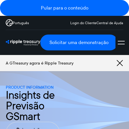
Pular para o conteúdo
Português
Login do Cliente
Central de Ajuda
Solicitar uma demonstração
A GTreasury agora é Ripple Treasury
PRODUCT INFORMATION
Insights de
Previsão
GSmart