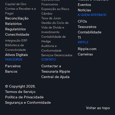
Capital de Giro
Financeiros
Eventos
Contas a Receber e a
Exposição ao Risco
Notícias
Pagar
Câmbio
A QUEM SERVIMOS
Reconciliação
Taxa de Juros
CFOs
Gestão do Ciclo de
Relatórios
Tesoureiros
Vida de Dívida e
Regulatórios
Contabilidade
Investimento
Conectividade
Contabilidade de
TI
Integração ERP
Hedge
RIPPLE
Biblioteca de
Auditoria e
Ripple.com
Conectividade
Conformidade
Carreiras
Ativos Digitais
Serviços Gerenciados
PARCEIROS
CONTATO
Parceiros
Contactar a
Bancos
Tesouraria Ripple
Central de Ajuda
© Copyright 2026.
Termos de Serviço
Política de Privacidade
Segurança e Conformidade
Voltar ao topo