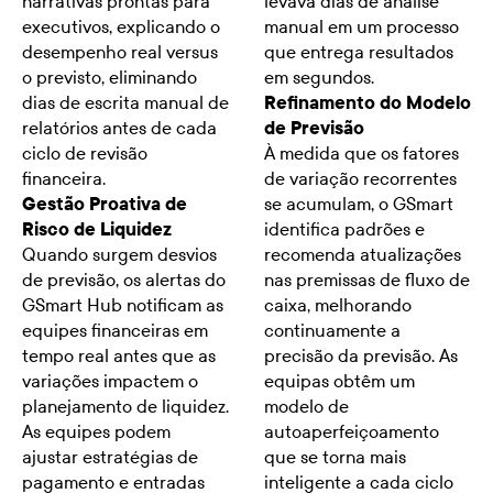
narrativas prontas para
levava dias de análise
executivos, explicando o
manual em um processo
desempenho real versus
que entrega resultados
o previsto, eliminando
em segundos.
dias de escrita manual de
Refinamento do Modelo
relatórios antes de cada
de Previsão
ciclo de revisão
À medida que os fatores
financeira.
de variação recorrentes
Gestão Proativa de
se acumulam, o GSmart
Risco de Liquidez
identifica padrões e
Quando surgem desvios
recomenda atualizações
de previsão, os alertas do
nas premissas de fluxo de
GSmart Hub notificam as
caixa, melhorando
equipes financeiras em
continuamente a
tempo real antes que as
precisão da previsão. As
variações impactem o
equipas obtêm um
planejamento de liquidez.
modelo de
As equipes podem
autoaperfeiçoamento
ajustar estratégias de
que se torna mais
pagamento e entradas
inteligente a cada ciclo