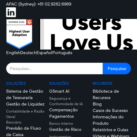
APAC (Sydney): +61 02.9262.6969
English
Deutsch
Español
Português
SOLUÇÕES
SOLUÇÕES
RECURSOS
Sistema de Gestão
GSmart AI
Biblioteca de
de Tesouraria
Recursos
Segurança e
Gestão de Liquidez
Blog
Conformidade de IA
Compensação
Casos de Sucesso
Contabilidade e Razão
Pagamentos
Informações do
Geral
Bancário
Produto
Banco Interno
Previsão de Fluxo
Gestão de Risco
Relatórios e Guias
de Caixa
Vídeos e Webinars
Instrumentos