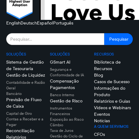
English
Deutsch
Español
Português
SOLUÇÕES
SOLUÇÕES
RECURSOS
Sistema de Gestão
GSmart AI
Biblioteca de
de Tesouraria
Recursos
Segurança e
Gestão de Liquidez
Blog
Conformidade de IA
Compensação
Casos de Sucesso
Contabilidade e Razão
Pagamentos
Informações do
Geral
Bancário
Produto
Banco Interno
Previsão de Fluxo
Gestão de Risco
Relatórios e Guias
de Caixa
Vídeos e Webinars
Instrumentos
Capital de Giro
Financeiros
Eventos
Contas a Receber e a
Exposição ao Risco
Notícias
Pagar
Câmbio
A QUEM SERVIMOS
Reconciliação
Taxa de Juros
CFOs
Gestão do Ciclo de
Relatórios