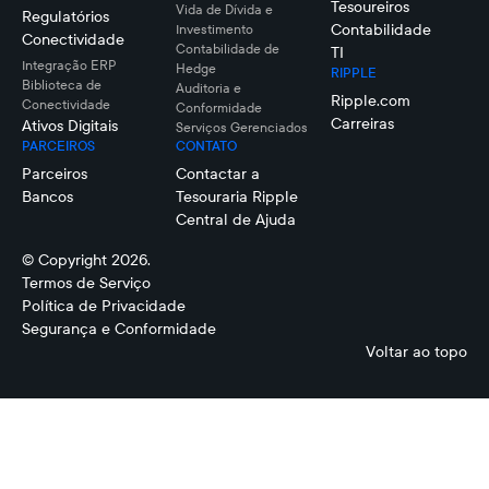
Tesoureiros
Vida de Dívida e
Regulatórios
Contabilidade
Investimento
Conectividade
Contabilidade de
TI
Integração ERP
Hedge
RIPPLE
Biblioteca de
Auditoria e
Ripple.com
Conectividade
Conformidade
Carreiras
Ativos Digitais
Serviços Gerenciados
PARCEIROS
CONTATO
Parceiros
Contactar a
Bancos
Tesouraria Ripple
Central de Ajuda
© Copyright 2026.
Termos de Serviço
Política de Privacidade
Segurança e Conformidade
Voltar ao topo