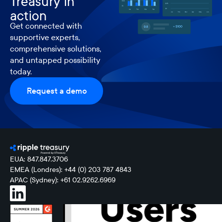
Treasury in
action
Get connected with
supportive experts,
comprehensive solutions,
and untapped possibility
today.
Request a demo
EUA: 847.847.3706
EMEA (Londres): +44 (0) 203 787 4843
APAC (Sydney): +61 02.9262.6969