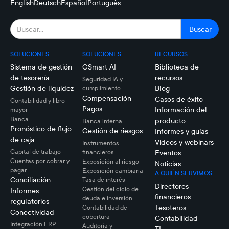
English
Deutsch
Español
Português
SOLUCIONES
SOLUCIONES
RECURSOS
Sistema de gestión
GSmart AI
Biblioteca de
de tesorería
recursos
Seguridad IA y
Gestión de liquidez
Blog
cumplimiento
Compensación
Casos de éxito
Contabilidad y libro
Pagos
Información del
mayor
Banca
producto
Banca interna
Pronóstico de flujo
Gestión de riesgos
Informes y guías
de caja
Videos y webinars
Instrumentos
Capital de trabajo
financieros
Eventos
Cuentas por cobrar y
Exposición al riesgo
Noticias
pagar
Exposición cambiaria
A QUIÉN SERVIMOS
Conciliación
Tasa de interés
Directores
Gestión del ciclo de
Informes
financieros
deuda e inversión
regulatorios
Tesoteros
Contabilidad de
Conectividad
cobertura
Contabilidad
Integración ERP
Auditoría y