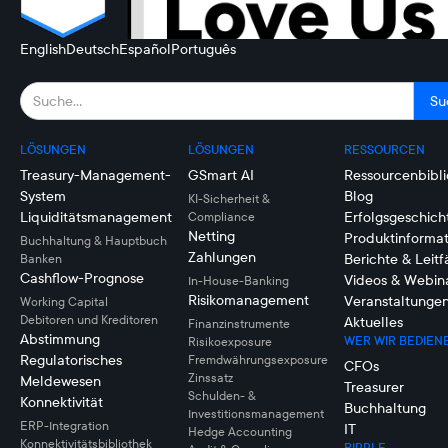
English
Deutsch
Español
Português
LÖSUNGEN
LÖSUNGEN
RESSOURCEN
Treasury-Management-
GSmart AI
Ressourcenbibli
System
Blog
KI-Sicherheit &
Liquiditätsmanagement
Erfolgsgeschich
Compliance
Netting
Produktinforma
Buchhaltung & Hauptbuch
Zahlungen
Berichte & Leit
Banken
Cashflow-Prognose
Videos & Webin
In-House-Banking
Risikomanagement
Veranstaltunge
Working Capital
Debitoren und Kreditoren
Aktuelles
Finanzinstrumente
Abstimmung
WER WIR BEDIEN
Risikoexposure
Regulatorisches
Fremdwährungsexposure
CFOs
Zinssatz
Meldewesen
Treasurer
Schulden- &
Konnektivität
Buchhaltung
Investitionsmanagement
ERP-Integration
IT
Hedge Accounting
Konnektivitätsbibliothek
RIPPLE