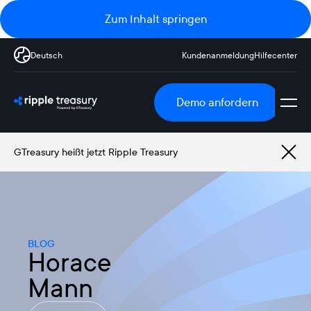
Zum Inhalt springen
Deutsch
Kundenanmeldung
Hilfecenter
Demo anfordern
GTreasury heißt jetzt Ripple Treasury
BLOG
Horace
Mann