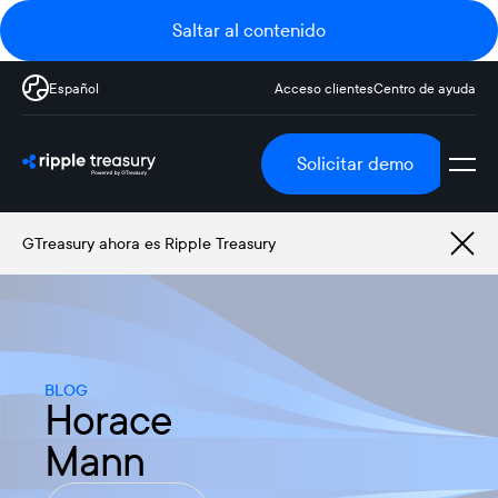
Saltar al contenido
Español
Acceso clientes
Centro de ayuda
Solicitar demo
GTreasury ahora es Ripple Treasury
BLOG
Horace
Mann