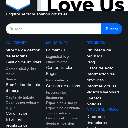
English
Deutsch
Español
Português
SOLUCIONES
SOLUCIONES
RECURSOS
Sistema de gestión
GSmart AI
Biblioteca de
de tesorería
recursos
Seguridad IA y
Gestión de liquidez
Blog
cumplimiento
Compensación
Casos de éxito
Contabilidad y libro
Pagos
Información del
mayor
Banca
producto
Banca interna
Pronóstico de flujo
Gestión de riesgos
Informes y guías
de caja
Videos y webinars
Instrumentos
Capital de trabajo
financieros
Eventos
Cuentas por cobrar y
Exposición al riesgo
Noticias
pagar
Exposición cambiaria
A QUIÉN SERVIMOS
Conciliación
Tasa de interés
Directores
Gestión del ciclo de
Informes
financieros
deuda e inversión
regulatorios