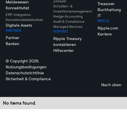
Zinssatz
Meldewesen
Treasurer
Schulden- &
Konnektivität
Buchhaltung
Investitionsmanagement
ERP-Integration
IT
Hedge Accounting
Konnektivitätsbibliothek
RIPPLE
Audit & Compliance
Digitale Assets
Managed Services
Ripple.com
PARTNER
KONTAKT
Karriere
Partner
Ripple Treasury
Banken
kontaktieren
Hilfecenter
© Copyright 2026.
Nutzungsbedingungen
Datenschutzrichtlinie
Sicherheit & Compliance
Nach oben
No items found.