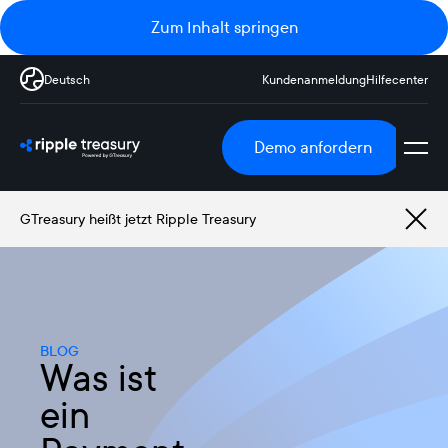
Zum Inhalt springen
Deutsch
Kundenanmeldung
Hilfecenter
Demo anfordern
GTreasury heißt jetzt Ripple Treasury
BLOG
Was ist
ein