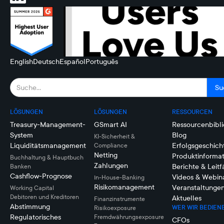
English
Deutsch
Español
Português
LÖSUNGEN
LÖSUNGEN
RESSOURCEN
Treasury-Management-
GSmart AI
Ressourcenbibli
System
Blog
KI-Sicherheit &
Liquiditätsmanagement
Erfolgsgeschich
Compliance
Netting
Produktinforma
Buchhaltung & Hauptbuch
Zahlungen
Berichte & Leit
Banken
Cashflow-Prognose
Videos & Webin
In-House-Banking
Risikomanagement
Veranstaltunge
Working Capital
Debitoren und Kreditoren
Aktuelles
Finanzinstrumente
Abstimmung
WER WIR BEDIEN
Risikoexposure
Regulatorisches
Fremdwährungsexposure
CFOs