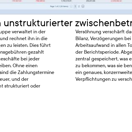
 unstrukturierter zwischenbet
ppe verwaltet in der
Versöhnung verschärft das
nd rechnet ihn in die
Bilanz, Verzögerungen be
 zu leisten. Dies führt
Arbeitsaufwand in allen 
ionsgebühren gezahlt
der Berichtsperiode. Abg
eschäfte bei jeder
zentral gespeichert, was e
reiben. Ohne einen
zu bekommen, was sie benö
 sind die Zahlungstermine
ein genaues, konzernweite
euer, und der
Verpflichtungen zu versch
t strukturiert oder