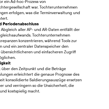
vor ein Ad-hoc-Prozess von
ochtergesellschaft war. Tochterunternehmen
ngen erfolgen, was die Terminverwaltung und
tert.
nd Periodenabschluss
bgleich aller AP- und AR-Daten entfällt der
bgleichsaufwands. Tochterunternehmen
krepanzen konzentrieren, während Tools zur
 und ein zentraler Datenspeicher den
, übersichtlicheren und einfacheren Zugriff
öglichen.
igkeit
k über den Zeitpunkt und die Beträge
hlungen erleichtert die genaue Prognose des
it konsolidierte Saldierungsauszüge ersetzen
 und verringern so die Unsicherheit, die
und kostspielig macht.