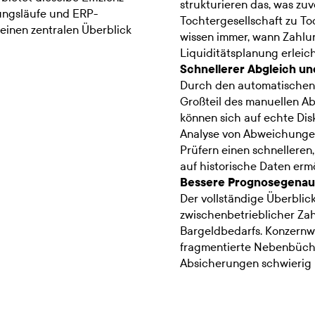
strukturieren das, was zu
lungsläufe und ERP-
Tochtergesellschaft zu T
einen zentralen Überblick
wissen immer, wann Zahlu
Liquiditätsplanung erleich
Schnellerer Abgleich u
Durch den automatischen A
Großteil des manuellen A
können sich auf echte Dis
Analyse von Abweichungen
Prüfern einen schnelleren
auf historische Daten erm
Bessere Prognosegenau
Der vollständige Überblic
zwischenbetrieblicher Za
Bargeldbedarfs. Konzernwe
fragmentierte Nebenbücher
Absicherungen schwierig 