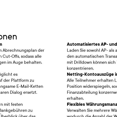
ionen
m
Automatisiertes AP- un
dem Abrechnungsplan der
Laden Sie sowohl AP- als 
Cut-Offs, sodass alle
den automatischen Transa
ngen im Auge behalten.
mit Drilldown können sich
konzentrieren.
glicht es
Netting-Kontoauszüge i
uf der Plattform zu
Alle Teilnehmer erhalten 
Langsame E-Mail-Ketten
Position widerspiegeln, 
aren Dialog ersetzt.
Finanzabteilung konzernwe
erhalten.
n mit festen
Flexibles Währungsman
 Bankgebühren zu
Verwalten Sie mehrere Wä
Überblick über das
wodurch die Anzahl der 