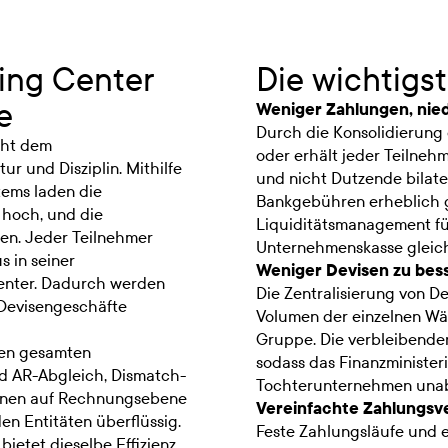
ting Center
Die wichtigst
e
Weniger Zahlungen, nie
Durch die Konsolidierung 
iht dem
oder erhält jeder Teilneh
r und Disziplin. Mithilfe
und nicht Dutzende bilate
tems laden die
Bankgebühren erheblich g
 hoch, und die
Liquiditätsmanagement f
en. Jeder Teilnehmer
Unternehmenskasse gleich
s in seiner
Weniger Devisen zu bes
enter. Dadurch werden
Die Zentralisierung von D
Devisengeschäfte
Volumen der einzelnen W
Gruppe. Die verbleibende
den gesamten
sodass das Finanzministeri
d AR-Abgleich, Dismatch-
Tochterunternehmen unab
sionen auf Rechnungsebene
Vereinfachte Zahlungsv
n Entitäten überflüssig.
Feste Zahlungsläufe und e
bietet dieselbe Effizienz