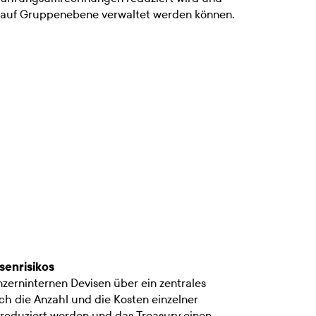
n auf Gruppenebene verwaltet werden können.
senrisikos
nzerninternen Devisen über ein zentrales
h die Anzahl und die Kosten einzelner
duziert werden und das Treasury einen