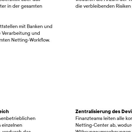
ter in der gesamten
die verbleibenden Risike
ttstellen mit Banken und
 Verarbeitung und
mten Netting-Workflow.
eich
Zentralisierung des Devi
henbetrieblichen
Finanzteams leiten alle ko
 einzelnen
Netting-Center ab, wodurc
, wodurch das
Währungsumrechnungen re