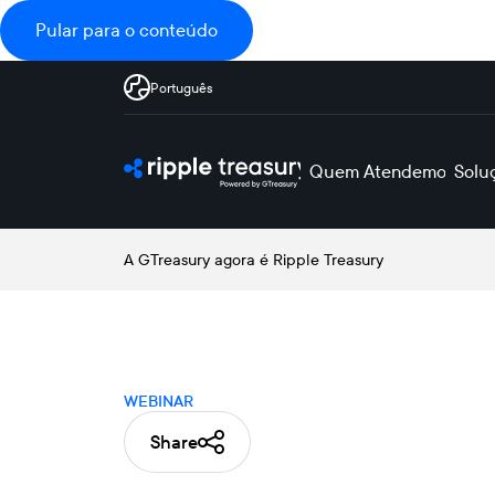
Pular para o conteúdo
Português
Quem Atendemos
Solu
A GTreasury agora é Ripple Treasury
WEBINAR
Share