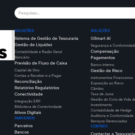
SOLUÇÕES
SOLUÇÕES
Sistema de Gestão de Tesouraria
GSmart AI
Gestão de Liquidez
Segurança e Conformidade
Compensação
Contabilidade e Razão Geral
Bancário
Pagamentos
Previsão de Fluxo de Caixa
Banco Interno
Capital de Giro
Gestão de Risco
Contas a Receber e a Pagar
Instrumentos Financeiros
Reconciliação
Exposição ao Risco
Relatórios Regulatórios
Câmbio
Conectividade
Taxa de Juros
Gestão do Ciclo de Vida d
Integração ERP
Investimento
Biblioteca de Conectividade
Contabilidade de Hedge
Ativos Digitais
Auditoria e Conformidade
PARCEIROS
Serviços Gerenciados
Parceiros
CONTATO
Bancos
Contactar a Tesouraria