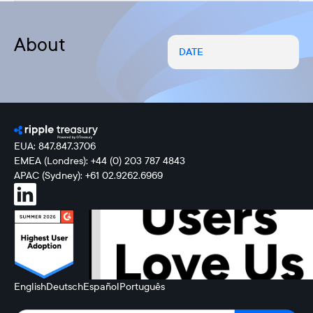
About
DATE
EUA: 847.847.3706
EMEA (Londres): +44 (0) 203 787 4843
APAC (Sydney): +61 02.9262.6969
English
Deutsch
Español
Português