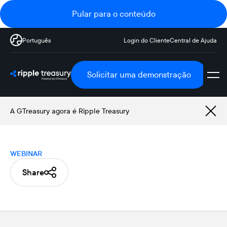
Pular para o conteúdo
Português
Login do Cliente
Central de Ajuda
Solicitar uma demonstração
A GTreasury agora é Ripple Treasury
WEBINAR
Share