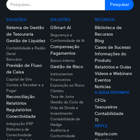
SOLUÇÕES
SOLUÇÕES
RECURSOS
Sistema de Gestão
GSmart AI
Biblioteca de
de Tesouraria
Recursos
Segurança e
Gestão de Liquidez
Blog
Conformidade de IA
Compensação
Casos de Sucesso
Contabilidade e Razão
Pagamentos
Informações do
Geral
Bancário
Produto
Banco Interno
Previsão de Fluxo
Gestão de Risco
Relatórios e Guias
de Caixa
Vídeos e Webinars
Instrumentos
Capital de Giro
Financeiros
Eventos
Contas a Receber e a
Exposição ao Risco
Notícias
Pagar
Câmbio
A QUEM SERVIMOS
Reconciliação
Taxa de Juros
CFOs
Gestão do Ciclo de
Relatórios
Tesoureiros
Vida de Dívida e
Regulatórios
Contabilidade
Investimento
Conectividade
Contabilidade de
TI
Integração ERP
Hedge
RIPPLE
Biblioteca de
Auditoria e
Ripple.com
Conectividade
Conformidade