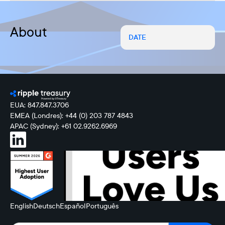
About
DATE
EUA: 847.847.3706
EMEA (Londres): +44 (0) 203 787 4843
APAC (Sydney): +61 02.9262.6969
English
Deutsch
Español
Português