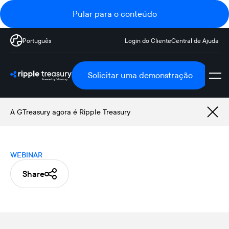
Pular para o conteúdo
Português
Login do Cliente
Central de Ajuda
Solicitar uma demonstração
A GTreasury agora é Ripple Treasury
WEBINAR
Share