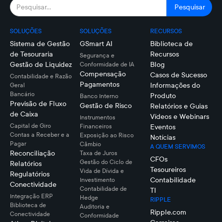
SOLUÇÕES
SOLUÇÕES
RECURSOS
Sistema de Gestão
GSmart AI
Biblioteca de
de Tesouraria
Recursos
Segurança e
Gestão de Liquidez
Blog
Conformidade de IA
Compensação
Casos de Sucesso
Contabilidade e Razão
Pagamentos
Informações do
Geral
Bancário
Produto
Banco Interno
Previsão de Fluxo
Gestão de Risco
Relatórios e Guias
de Caixa
Vídeos e Webinars
Instrumentos
Capital de Giro
Financeiros
Eventos
Contas a Receber e a
Exposição ao Risco
Notícias
Pagar
Câmbio
A QUEM SERVIMOS
Reconciliação
Taxa de Juros
CFOs
Gestão do Ciclo de
Relatórios
Tesoureiros
Vida de Dívida e
Regulatórios
Contabilidade
Investimento
Conectividade
Contabilidade de
TI
Integração ERP
Hedge
RIPPLE
Biblioteca de
Auditoria e
Ripple.com
Conectividade
Conformidade