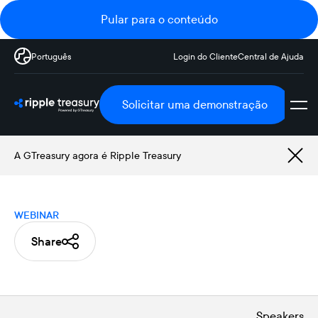
Pular para o conteúdo
Português
Login do Cliente
Central de Ajuda
Solicitar uma demonstração
A GTreasury agora é Ripple Treasury
WEBINAR
Share
Speakers