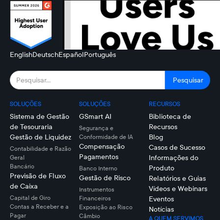
English
Deutsch
Español
Português
SOLUÇÕES
SOLUÇÕES
RECURSOS
Sistema de Gestão
GSmart AI
Biblioteca de
de Tesouraria
Recursos
Segurança e
Gestão de Liquidez
Blog
Conformidade de IA
Compensação
Casos de Sucesso
Contabilidade e Razão
Pagamentos
Informações do
Geral
Bancário
Produto
Banco Interno
Previsão de Fluxo
Gestão de Risco
Relatórios e Guias
de Caixa
Vídeos e Webinars
Instrumentos
Capital de Giro
Financeiros
Eventos
Contas a Receber e a
Exposição ao Risco
Notícias
Pagar
Câmbio
A QUEM SERVIMOS