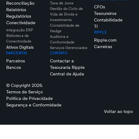
Reconciliação
Taxa de Juros
CFOs
Gestão do Ciclo de
Relatórios
Tesoureiros
Vida de Dívida e
Regulatórios
Contabilidade
Investimento
Conectividade
Contabilidade de
TI
Integração ERP
Hedge
RIPPLE
Biblioteca de
Auditoria e
Ripple.com
Conectividade
Conformidade
Carreiras
Ativos Digitais
Serviços Gerenciados
PARCEIROS
CONTATO
Parceiros
Contactar a
Bancos
Tesouraria Ripple
Central de Ajuda
© Copyright 2026.
Termos de Serviço
Política de Privacidade
Segurança e Conformidade
Voltar ao topo
Vincent
Allan
Casanova
Alcantara