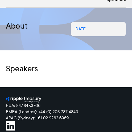
About
DATE
Speakers
EUA: 847.847.3706
EMEA (Londres): +44 (0) 203 787 4843
APAC (Sydney): +61 02.9262.6969