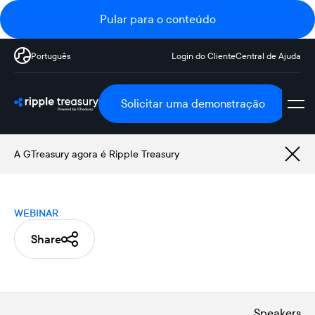
Pular para o conteúdo
Português
Login do Cliente
Central de Ajuda
Solicitar uma demonstração
A GTreasury agora é Ripple Treasury
WEBINAR
Share
Speakers