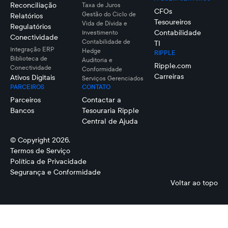
Reconciliação
Taxa de Juros
CFOs
Gestão do Ciclo de
Relatórios
Tesoureiros
Vida de Dívida e
Regulatórios
Contabilidade
Investimento
Conectividade
Contabilidade de
TI
Integração ERP
Hedge
RIPPLE
Biblioteca de
Auditoria e
Ripple.com
Conectividade
Conformidade
Carreiras
Ativos Digitais
Serviços Gerenciados
PARCEIROS
CONTATO
Parceiros
Contactar a
Bancos
Tesouraria Ripple
Central de Ajuda
© Copyright 2026.
Termos de Serviço
Política de Privacidade
Segurança e Conformidade
Voltar ao topo
Renaat
Mark
Ver
Johnson