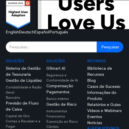
English
Deutsch
Español
Português
SOLUÇÕES
SOLUÇÕES
RECURSOS
Sistema de Gestão
GSmart AI
Biblioteca de
de Tesouraria
Recursos
Segurança e
Gestão de Liquidez
Blog
Conformidade de IA
Compensação
Casos de Sucesso
Contabilidade e Razão
Pagamentos
Informações do
Geral
Bancário
Produto
Banco Interno
Previsão de Fluxo
Gestão de Risco
Relatórios e Guias
de Caixa
Vídeos e Webinars
Instrumentos
Capital de Giro
Financeiros
Eventos
Contas a Receber e a
Exposição ao Risco
Notícias
Pagar
Câmbio
A QUEM SERVIMOS