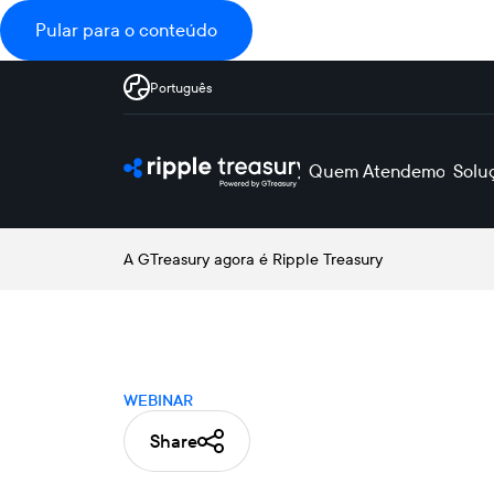
Pular para o conteúdo
Português
Quem Atendemos
Solu
A GTreasury agora é Ripple Treasury
WEBINAR
Share