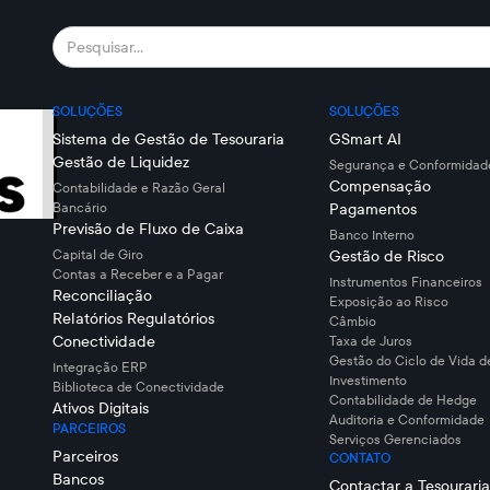
SOLUÇÕES
SOLUÇÕES
Sistema de Gestão de Tesouraria
GSmart AI
Gestão de Liquidez
Segurança e Conformidade
Compensação
Contabilidade e Razão Geral
Bancário
Pagamentos
Previsão de Fluxo de Caixa
Banco Interno
Capital de Giro
Gestão de Risco
Contas a Receber e a Pagar
Instrumentos Financeiros
Reconciliação
Exposição ao Risco
Relatórios Regulatórios
Câmbio
Conectividade
Taxa de Juros
Gestão do Ciclo de Vida d
Integração ERP
Investimento
Biblioteca de Conectividade
Contabilidade de Hedge
Ativos Digitais
Auditoria e Conformidade
PARCEIROS
Serviços Gerenciados
Parceiros
CONTATO
Bancos
Contactar a Tesouraria