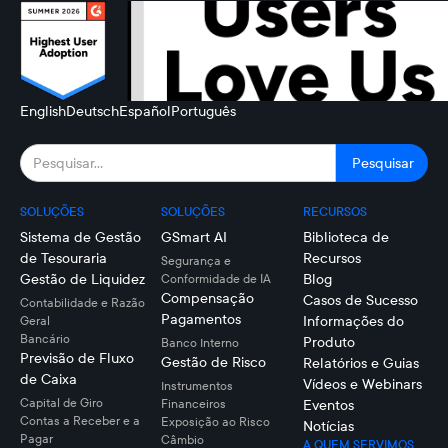
English
Deutsch
Español
Português
SOLUÇÕES
SOLUÇÕES
RECURSOS
Sistema de Gestão
GSmart AI
Biblioteca de
de Tesouraria
Recursos
Segurança e
Gestão de Liquidez
Blog
Conformidade de IA
Compensação
Casos de Sucesso
Contabilidade e Razão
Pagamentos
Informações do
Geral
Bancário
Produto
Banco Interno
Previsão de Fluxo
Gestão de Risco
Relatórios e Guias
de Caixa
Vídeos e Webinars
Instrumentos
Capital de Giro
Financeiros
Eventos
Contas a Receber e a
Exposição ao Risco
Notícias
Pagar
Câmbio
A QUEM SERVIMOS