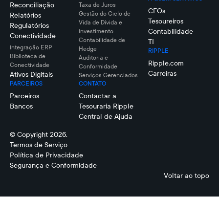
Reconciliação
Taxa de Juros
CFOs
Gestão do Ciclo de
Relatórios
Tesoureiros
Vida de Dívida e
Regulatórios
Contabilidade
Investimento
Conectividade
Contabilidade de
TI
Integração ERP
Hedge
RIPPLE
Biblioteca de
Auditoria e
Ripple.com
Conectividade
Conformidade
Carreiras
Ativos Digitais
Serviços Gerenciados
PARCEIROS
CONTATO
Parceiros
Contactar a
Bancos
Tesouraria Ripple
Central de Ajuda
© Copyright 2026.
Termos de Serviço
Política de Privacidade
Segurança e Conformidade
Voltar ao topo
Cory
Scott
Domingo
Grisanti