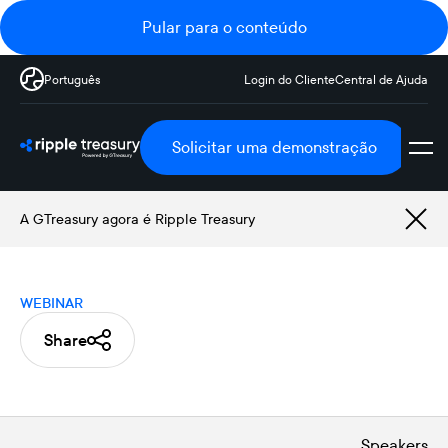
Pular para o conteúdo
Português
Login do Cliente
Central de Ajuda
Solicitar uma demonstração
A GTreasury agora é Ripple Treasury
WEBINAR
Share
Speakers