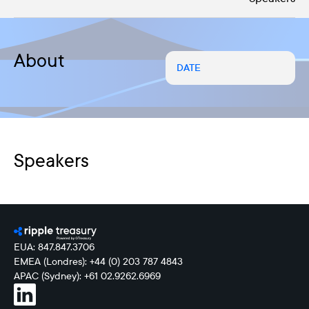
About
DATE
Speakers
EUA: 847.847.3706
EMEA (Londres): +44 (0) 203 787 4843
APAC (Sydney): +61 02.9262.6969