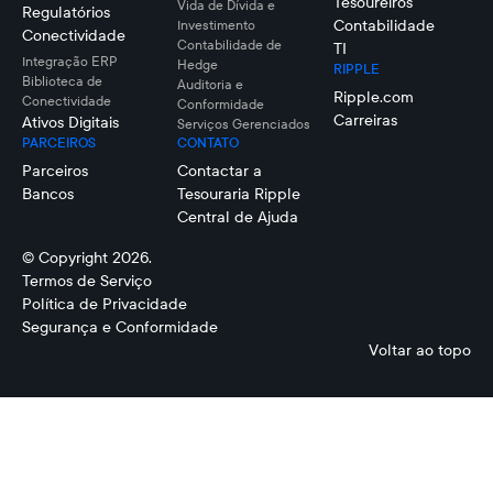
Tesoureiros
Vida de Dívida e
Regulatórios
Contabilidade
Investimento
Conectividade
Contabilidade de
TI
Integração ERP
Hedge
RIPPLE
Biblioteca de
Auditoria e
Ripple.com
Conectividade
Conformidade
Carreiras
Ativos Digitais
Serviços Gerenciados
PARCEIROS
CONTATO
Parceiros
Contactar a
Bancos
Tesouraria Ripple
Central de Ajuda
© Copyright 2026.
Termos de Serviço
Política de Privacidade
Segurança e Conformidade
Voltar ao topo