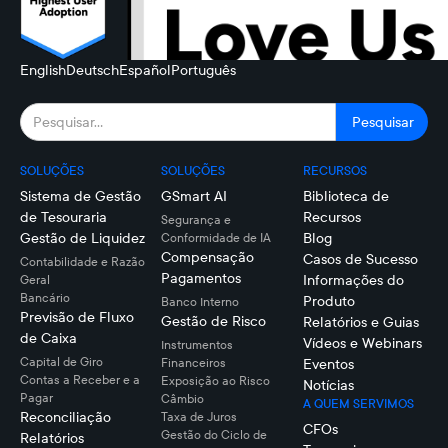
English
Deutsch
Español
Português
SOLUÇÕES
SOLUÇÕES
RECURSOS
Sistema de Gestão
GSmart AI
Biblioteca de
de Tesouraria
Recursos
Segurança e
Gestão de Liquidez
Blog
Conformidade de IA
Compensação
Casos de Sucesso
Contabilidade e Razão
Pagamentos
Informações do
Geral
Bancário
Produto
Banco Interno
Previsão de Fluxo
Gestão de Risco
Relatórios e Guias
de Caixa
Vídeos e Webinars
Instrumentos
Capital de Giro
Financeiros
Eventos
Contas a Receber e a
Exposição ao Risco
Notícias
Pagar
Câmbio
A QUEM SERVIMOS
Reconciliação
Taxa de Juros
CFOs
Gestão do Ciclo de
Relatórios