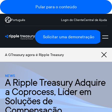
Pular para o conteúdo
Português
Login do Cliente
Central de Ajuda
Solicitar uma demonstração
A GTreasury agora é Ripple Treasury
NEWS
A Ripple Treasury Adquire
a Coprocess, Líder em
Soluções de
Compensação