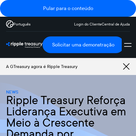
Pular para o conteúdo
Português
Login do Cliente
Central de Ajuda
Solicitar uma demonstração
A GTreasury agora é Ripple Treasury
NEWS
Ripple Treasury Reforça
Liderança Executiva em
Meio à Crescente
Demanda por