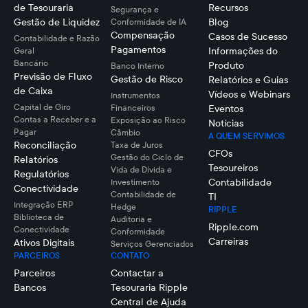
de Tesouraria
Recursos
Segurança e
Gestão de Liquidez
Blog
Conformidade de IA
Compensação
Casos de Sucesso
Contabilidade e Razão
Pagamentos
Informações do
Geral
Bancário
Produto
Banco Interno
Previsão de Fluxo
Gestão de Risco
Relatórios e Guias
de Caixa
Vídeos e Webinars
Instrumentos
Capital de Giro
Financeiros
Eventos
Contas a Receber e a
Exposição ao Risco
Notícias
Pagar
Câmbio
A QUEM SERVIMOS
Reconciliação
Taxa de Juros
CFOs
Gestão do Ciclo de
Relatórios
Tesoureiros
Vida de Dívida e
Regulatórios
Contabilidade
Investimento
Conectividade
Contabilidade de
TI
Integração ERP
Hedge
RIPPLE
Biblioteca de
Auditoria e
Ripple.com
Conectividade
Conformidade
Carreiras
Ativos Digitais
Serviços Gerenciados
PARCEIROS
CONTATO
Parceiros
Contactar a
Bancos
Tesouraria Ripple
Central de Ajuda