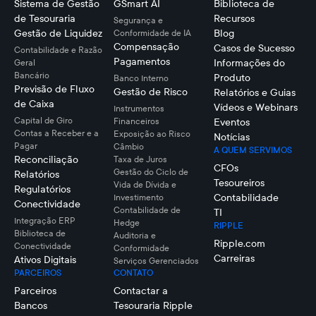
Sistema de Gestão
GSmart AI
Biblioteca de
de Tesouraria
Recursos
Segurança e
Gestão de Liquidez
Blog
Conformidade de IA
Compensação
Casos de Sucesso
Contabilidade e Razão
Pagamentos
Informações do
Geral
Bancário
Produto
Banco Interno
Previsão de Fluxo
Gestão de Risco
Relatórios e Guias
de Caixa
Vídeos e Webinars
Instrumentos
Capital de Giro
Financeiros
Eventos
Contas a Receber e a
Exposição ao Risco
Notícias
Pagar
Câmbio
A QUEM SERVIMOS
Reconciliação
Taxa de Juros
CFOs
Gestão do Ciclo de
Relatórios
Tesoureiros
Vida de Dívida e
Regulatórios
Contabilidade
Investimento
Conectividade
Contabilidade de
TI
Integração ERP
Hedge
RIPPLE
Biblioteca de
Auditoria e
Ripple.com
Conectividade
Conformidade
Carreiras
Ativos Digitais
Serviços Gerenciados
PARCEIROS
CONTATO
Parceiros
Contactar a
Bancos
Tesouraria Ripple