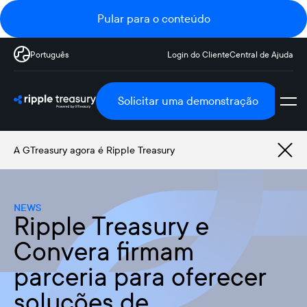
Pular para o conteúdo
Português
Login do Cliente
Central de Ajuda
Solicitar uma demonstração
A GTreasury agora é Ripple Treasury
NEWS
Ripple Treasury e
Convera firmam
parceria para oferecer
soluções de