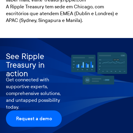
A Ripple Treasury tem sede em Chicago, com
escritórios que atendem EMEA (Dublin e Londres) e
APAC (Sydney, Singapura e Manila).
See Ripple
Treasury in
action
Get connected with
supportive experts,
comprehensive solutions,
and untapped possibility
today.
Request a demo