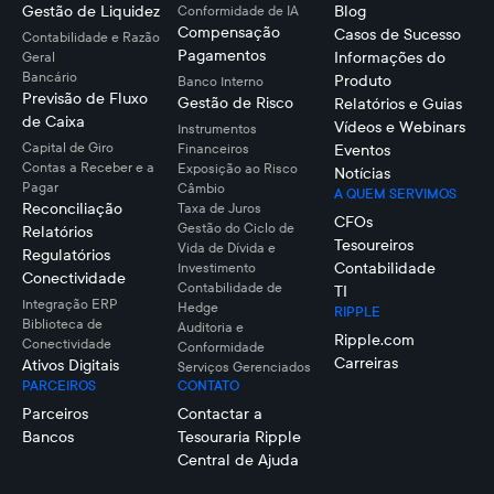
Gestão de Liquidez
Blog
Conformidade de IA
Compensação
Casos de Sucesso
Contabilidade e Razão
Pagamentos
Informações do
Geral
Bancário
Produto
Banco Interno
Previsão de Fluxo
Gestão de Risco
Relatórios e Guias
de Caixa
Vídeos e Webinars
Instrumentos
Capital de Giro
Financeiros
Eventos
Contas a Receber e a
Exposição ao Risco
Notícias
Pagar
Câmbio
A QUEM SERVIMOS
Reconciliação
Taxa de Juros
CFOs
Gestão do Ciclo de
Relatórios
Tesoureiros
Vida de Dívida e
Regulatórios
Contabilidade
Investimento
Conectividade
Contabilidade de
TI
Integração ERP
Hedge
RIPPLE
Biblioteca de
Auditoria e
Ripple.com
Conectividade
Conformidade
Carreiras
Ativos Digitais
Serviços Gerenciados
PARCEIROS
CONTATO
Parceiros
Contactar a
Bancos
Tesouraria Ripple
Central de Ajuda