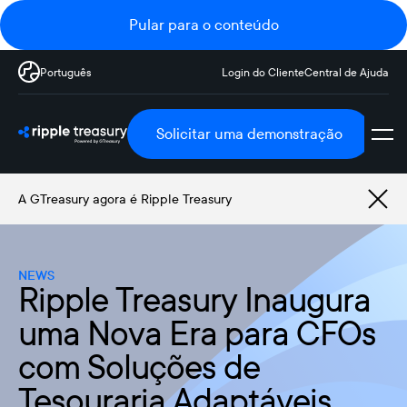
Pular para o conteúdo
Português
Login do Cliente
Central de Ajuda
Solicitar uma demonstração
A GTreasury agora é Ripple Treasury
NEWS
Ripple Treasury Inaugura
uma Nova Era para CFOs
com Soluções de
Tesouraria Adaptáveis