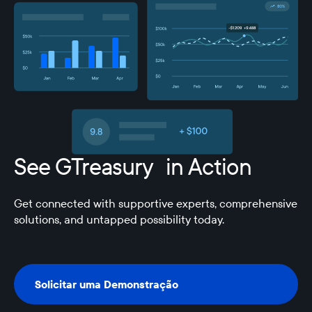
See GTreasury in Action
Get connected with supportive experts, comprehensive
solutions, and untapped possibility today.
Solicitar uma Demonstração
Solicitar uma Demonstração