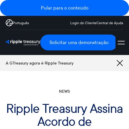
Pular para o conteúdo
Português
Login do Cliente
Central de Ajuda
Solicitar uma demonstração
A GTreasury agora é Ripple Treasury
NEWS
Ripple Treasury Assina
Acordo de