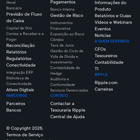
Pagamentos
Informações do
Geral
Bancário
Produto
Banco Interno
Previsão de Fluxo
Gestão de Risco
Relatórios e Guias
de Caixa
Vídeos e Webinars
Instrumentos
Capital de Giro
Financeiros
Eventos
Contas a Receber e a
Exposição ao Risco
Notícias
Pagar
Câmbio
A QUEM SERVIMOS
Reconciliação
Taxa de Juros
CFOs
Gestão do Ciclo de
Relatórios
Tesoureiros
Vida de Dívida e
Regulatórios
Contabilidade
Investimento
Conectividade
Contabilidade de
TI
Integração ERP
Hedge
RIPPLE
Biblioteca de
Auditoria e
Ripple.com
Conectividade
Conformidade
Carreiras
Ativos Digitais
Serviços Gerenciados
PARCEIROS
CONTATO
Parceiros
Contactar a
Bancos
Tesouraria Ripple
Central de Ajuda
© Copyright 2026.
Termos de Serviço