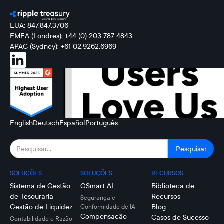
EUA: 847.847.3706
EMEA (Londres): +44 (0) 203 787 4843
APAC (Sydney): +61 02.9262.6969
English
Deutsch
Español
Português
SOLUÇÕES
SOLUÇÕES
RECURSOS
Sistema de Gestão
GSmart AI
Biblioteca de
de Tesouraria
Recursos
Segurança e
Gestão de Liquidez
Blog
Conformidade de IA
Compensação
Casos de Sucesso
Contabilidade e Razão