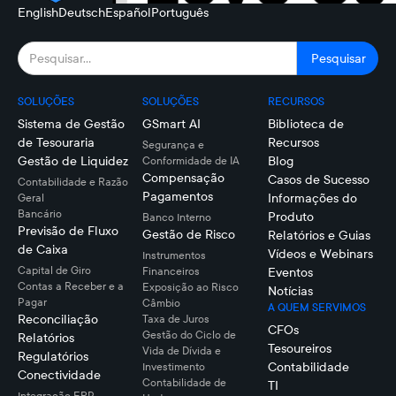
English
Deutsch
Español
Português
SOLUÇÕES
SOLUÇÕES
RECURSOS
Sistema de Gestão
GSmart AI
Biblioteca de
de Tesouraria
Recursos
Segurança e
Gestão de Liquidez
Blog
Conformidade de IA
Compensação
Casos de Sucesso
Contabilidade e Razão
Pagamentos
Informações do
Geral
Bancário
Produto
Banco Interno
Previsão de Fluxo
Gestão de Risco
Relatórios e Guias
de Caixa
Vídeos e Webinars
Instrumentos
Capital de Giro
Financeiros
Eventos
Contas a Receber e a
Exposição ao Risco
Notícias
Pagar
Câmbio
A QUEM SERVIMOS
Reconciliação
Taxa de Juros
CFOs
Gestão do Ciclo de
Relatórios
Tesoureiros
Vida de Dívida e
Regulatórios
Contabilidade
Investimento
Conectividade
Contabilidade de
TI
Integração ERP