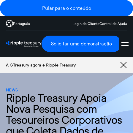
Pular para o conteúdo
Português
Login do Cliente
Central de Ajuda
Solicitar uma demonstração
A GTreasury agora é Ripple Treasury
NEWS
Ripple Treasury Apoia
Nova Pesquisa com
Tesoureiros Corporativos
que Coleta Dados de