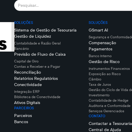
SOLUÇÕES
SOLUÇÕES
Sistema de Gestão de Tesouraria
GSmart AI
Gestão de Liquidez
Segurança e Conformidade
Compensação
Contabilidade e Razão Geral
Bancário
Pagamentos
Previsão de Fluxo de Caixa
Banco Interno
Capital de Giro
Gestão de Risco
Contas a Receber e a Pagar
Instrumentos Financeiros
Reconciliação
Exposição ao Risco
Relatórios Regulatórios
Câmbio
Conectividade
Taxa de Juros
Gestão do Ciclo de Vida d
Integração ERP
Investimento
Biblioteca de Conectividade
Contabilidade de Hedge
Ativos Digitais
Auditoria e Conformidade
PARCEIROS
Serviços Gerenciados
Parceiros
CONTATO
Bancos
Contactar a Tesouraria
Central de Ajuda