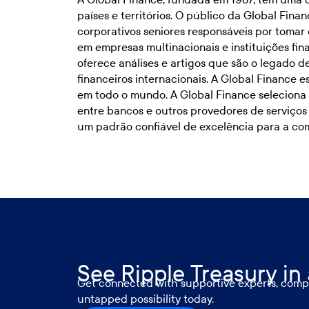
países e territórios. O público da Global Finan
corporativos seniores responsáveis por tomar 
em empresas multinacionais e instituições f
oferece análises e artigos que são o legado 
financeiros internacionais. A Global Finance 
em todo o mundo. A Global Finance selecion
entre bancos e outros provedores de serviços 
um padrão confiável de excelência para a com
See Ripple Treasury in
Get connected with supportive experts, compr
untapped possibility today.