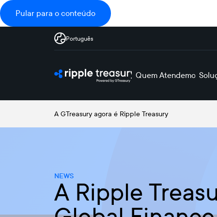
Pular para o conteúdo
Português
Quem Atendemos
Solu
A GTreasury agora é Ripple Treasury
NEWS
A Ripple Treas
Global Finance