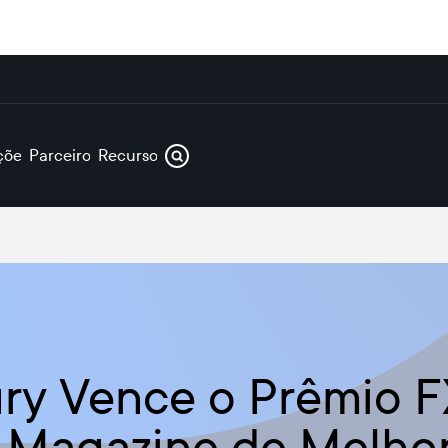
ções
Parceiros
Recursos
ury Vence o Prêmio 
 Magazine de Melho