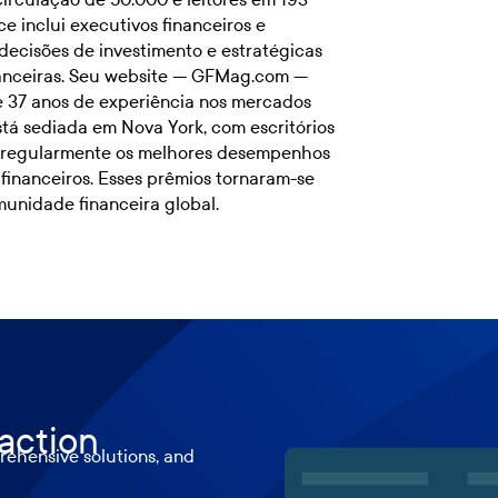
ce inclui executivos financeiros e
decisões de investimento e estratégicas
inanceiras. Seu website — GFMag.com —
de 37 anos de experiência nos mercados
está sediada em Nova York, com escritórios
a regularmente os melhores desempenhos
financeiros. Esses prêmios tornaram-se
unidade financeira global.
 action
ehensive solutions, and