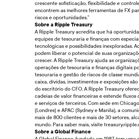
crescente sofisticação, flexibilidade e contro
encontrem as melhores ferramentas de FX para
riscos e oportunidades.”
Sobre a Ripple Treasury
A Ripple Treasury acredita que há oportuni
equipes de tesouraria e finanças com especiali
tecnológicas e possibilidades inexploradas. A
podem liberar o potencial de suas organizaçõ
crescer. A Ripple Treasury ajuda as organizaç
operações de tesouraria e finanças digitais 
tesouraria e gestão de riscos de classe mund
caixa, dívidas, investimentos e exposições sã
do escritório do CFO. A Ripple Treasury ofere
cadeias de valor financeiras e estende fluxos 
e serviços de terceiros. Com sede em Chicag
(Londres) e APAC (Sydney e Manila), a comuni
mais de 800 clientes e mais de 30 setores, a
mundo. Para saber mais, visite
treasury.ripple
Sobre a Global Finance
A Global Finance, fundada em 1987, tem uma c