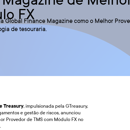
lo FX
pela Global Finance Magazine como o Melhor Pro
ia de tesouraria.
le Treasury
, impulsionada pela GTreasury,
gamentos e gestão de riscos, anunciou
hor Provedor de TMS com Módulo FX no
.