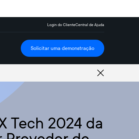
Login do Cliente
Central de Ajuda
Solicitar uma demonstração
FX Tech 2024 da
r Provedor de