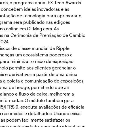
ards, o programa anual FX Tech Awards
concebem ideias inovadoras e as
ntação de tecnologia para aprimorar o
ograma será publicado nas edições
como online em GFMag.com. As
s na Cerimônia de Premiação de Câmbio
2024.
iscos de classe mundial da Ripple
finanças um ecossistema poderoso e
para minimizar o risco de exposição
mbio
permite aos clientes gerenciar o
s e derivativos a partir de uma única
ca a coleta e comunicação de exposições
ama de hedge, permitindo que as
alanço e fluxo de caixa, melhorem a
 informadas. O módulo também gera
IFRS 9, executa avaliações de eficácia
 resumidos e detalhados. Usando essas
ças podem facilmente satisfazer os
isos e conformidade, enquanto identificam