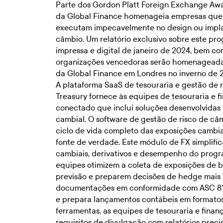
Parte dos Gordon Platt Foreign Exchange Aw
da Global Finance homenageia empresas que 
executam impecavelmente no design ou impla
câmbio. Um relatório exclusivo sobre este pr
impressa e digital de janeiro de 2024, bem 
organizações vencedoras serão homenageada
da Global Finance em Londres no inverno de 
A plataforma SaaS de tesouraria e gestão de r
Treasury fornece às equipes de tesouraria e 
conectado que inclui soluções desenvolvidas 
cambial. O software de
gestão de risco de câ
ciclo de vida completo das exposições cambiai
fonte de verdade. Este módulo de FX simplifi
cambiais, derivativos e desempenho do progr
equipes otimizem a coleta de exposições de b
previsão e preparem decisões de hedge mais
documentações em conformidade com ASC 815/
e prepara lançamentos contábeis em formatos
ferramentas, as equipes de tesouraria e finan
requisitos de divulgação com relatórios prec