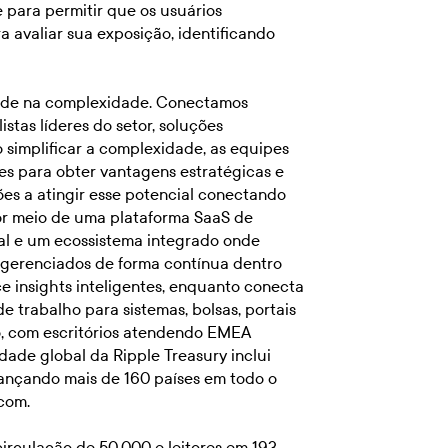
le para permitir que os usuários
 avaliar sua exposição, identificando
dade na complexidade. Conectamos
stas líderes do setor, soluções
o simplificar a complexidade, as equipes
es para obter vantagens estratégicas e
ões a atingir esse potencial conectando
por meio de uma plataforma SaaS de
ial e um ecossistema integrado onde
o gerenciados de forma contínua dentro
ce insights inteligentes, enquanto conecta
de trabalho para sistemas, bolsas, portais
o, com escritórios atendendo EMEA
dade global da Ripple Treasury inclui
lcançando mais de 160 países em todo o
.com
.
irculação de 50.000 e leitores em 193