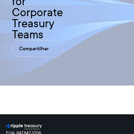
for
Corporate
Treasury
Teams
Compartilhar
EUA: 847.847.3706