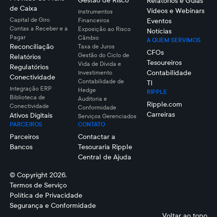
Gestão de Risco
Relatórios e Guias
de Caixa
Vídeos e Webinars
Instrumentos
Capital de Giro
Financeiros
Eventos
Contas a Receber e a
Exposição ao Risco
Notícias
Pagar
Câmbio
A QUEM SERVIMOS
Reconciliação
Taxa de Juros
CFOs
Gestão do Ciclo de
Relatórios
Tesoureiros
Vida de Dívida e
Regulatórios
Contabilidade
Investimento
Conectividade
Contabilidade de
TI
Integração ERP
Hedge
RIPPLE
Biblioteca de
Auditoria e
Ripple.com
Conectividade
Conformidade
Carreiras
Ativos Digitais
Serviços Gerenciados
PARCEIROS
CONTATO
Parceiros
Contactar a
Bancos
Tesouraria Ripple
Central de Ajuda
© Copyright 2026.
Termos de Serviço
Política de Privacidade
Segurança e Conformidade
Voltar ao topo