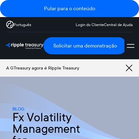
Pular para o conteúdo
Português
Login do Cliente
Central de Ajuda
Solicitar uma demonstração
A GTreasury agora é Ripple Treasury
BLOG
Fx Volatility
Management