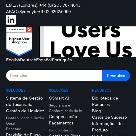
EMEA (Londres): +44 (0) 203 787 4843
APAC (Sydney): +61 02.9262.6969
English
Deutsch
Español
Português
SOLUÇÕES
SOLUÇÕES
RECURSOS
Sistema de Gestão
GSmart AI
Biblioteca de
de Tesouraria
Recursos
Segurança e
Gestão de Liquidez
Blog
Conformidade de IA
Compensação
Casos de Sucesso
Contabilidade e Razão
Pagamentos
Informações do
Geral
Bancário
Produto
Banco Interno
Previsão de Fluxo