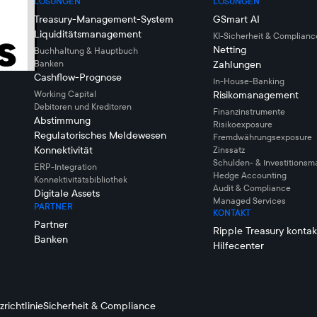
LÖSUNGEN
LÖSUNGEN
Treasury-Management-System
GSmart AI
Liquiditätsmanagement
KI-Sicherheit & Complianc
Netting
Buchhaltung & Hauptbuch
Banken
Zahlungen
Cashflow-Prognose
In-House-Banking
Working Capital
Risikomanagement
Debitoren und Kreditoren
Finanzinstrumente
Abstimmung
Risikoexposure
Regulatorisches Meldewesen
Fremdwährungsexposure
Konnektivität
Zinssatz
Schulden- & Investitions
ERP-Integration
Hedge Accounting
Konnektivitätsbibliothek
Audit & Compliance
Digitale Assets
Managed Services
PARTNER
KONTAKT
Partner
Ripple Treasury kontak
Banken
Hilfecenter
richtlinie
Sicherheit & Compliance