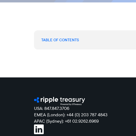
TABLE OF CONTENTS
USA: 847.847.3706
EMEA (London): +44 (0) 203 787 4843
APAC (Sydney): +61 02.9262.6969