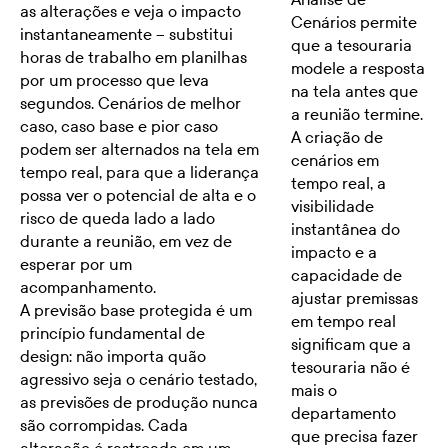
as alterações e veja o impacto
Cenários permite
instantaneamente -- substitui
que a tesouraria
horas de trabalho em planilhas
modele a resposta
por um processo que leva
na tela antes que
segundos. Cenários de melhor
a reunião termine.
caso, caso base e pior caso
A criação de
podem ser alternados na tela em
cenários em
tempo real, para que a liderança
tempo real, a
possa ver o potencial de alta e o
visibilidade
risco de queda lado a lado
instantânea do
durante a reunião, em vez de
impacto e a
esperar por um
capacidade de
acompanhamento.
ajustar premissas
A previsão base protegida é um
em tempo real
princípio fundamental de
significam que a
design: não importa quão
tesouraria não é
agressivo seja o cenário testado,
mais o
as previsões de produção nunca
departamento
são corrompidas. Cada
que precisa fazer
alteração é rastreada em um