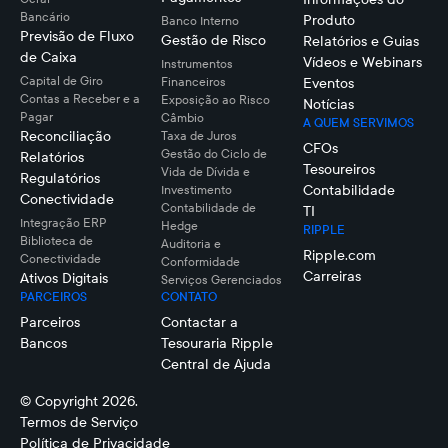
Bancário
Produto
Banco Interno
Previsão de Fluxo
Gestão de Risco
Relatórios e Guias
de Caixa
Vídeos e Webinars
Instrumentos
Capital de Giro
Financeiros
Eventos
Contas a Receber e a
Exposição ao Risco
Notícias
Pagar
Câmbio
A QUEM SERVIMOS
Reconciliação
Taxa de Juros
CFOs
Gestão do Ciclo de
Relatórios
Tesoureiros
Vida de Dívida e
Regulatórios
Contabilidade
Investimento
Conectividade
Contabilidade de
TI
Integração ERP
Hedge
RIPPLE
Biblioteca de
Auditoria e
Ripple.com
Conectividade
Conformidade
Carreiras
Ativos Digitais
Serviços Gerenciados
PARCEIROS
CONTATO
Parceiros
Contactar a
Bancos
Tesouraria Ripple
Central de Ajuda
© Copyright 2026.
Termos de Serviço
Política de Privacidade