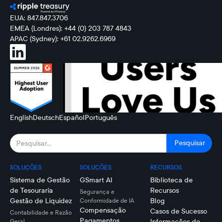
EUA: 847.847.3706
EMEA (Londres): +44 (0) 203 787 4843
APAC (Sydney): +61 02.9262.6969
English
Deutsch
Español
Português
SOLUÇÕES
SOLUÇÕES
RECURSOS
Sistema de Gestão
GSmart AI
Biblioteca de
de Tesouraria
Recursos
Segurança e
Gestão de Liquidez
Blog
Conformidade de IA
Compensação
Casos de Sucesso
Contabilidade e Razão
Pagamentos
Informações do
Geral