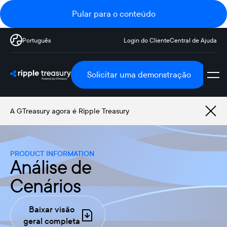
Pular para o conteúdo
Português
Login do Cliente
Central de Ajuda
Solicitar uma demonstração
A GTreasury agora é Ripple Treasury
PRODUCT INFORMATION
Análise de
Cenários
Baixar visão
geral completa