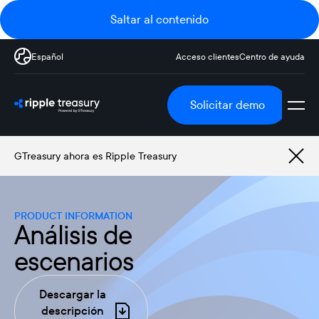
Saltar al contenido
Español
Acceso clientes
Centro de ayuda
Solicitar demo
GTreasury ahora es Ripple Treasury
PRODUCT INFORMATION
Análisis de
escenarios
Descargar la
descripción