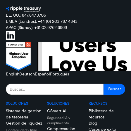
EE. UU.: 847.847.3706
EMEA (Londres): +44 (0) 203 787 4843
APAC (Sídney): +61 02.9262.6969
English
Deutsch
Español
Português
SOLUCIONES
SOLUCIONES
RECURSOS
Sistema de gestión
GSmart AI
Biblioteca de
de tesorería
recursos
Seguridad IA y
Gestión de liquidez
Blog
cumplimiento
Compensación
Casos de éxito
Contabilidad y libro