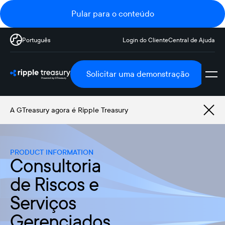
Pular para o conteúdo
Português
Login do Cliente
Central de Ajuda
Solicitar uma demonstração
A GTreasury agora é Ripple Treasury
PRODUCT INFORMATION
Consultoria
de Riscos e
Serviços
Gerenciados