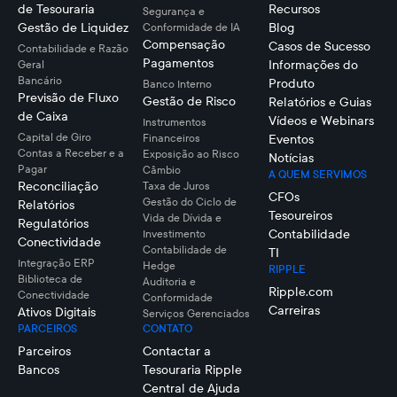
de Tesouraria
Recursos
Segurança e
Gestão de Liquidez
Blog
Conformidade de IA
Compensação
Casos de Sucesso
Contabilidade e Razão
Pagamentos
Informações do
Geral
Bancário
Produto
Banco Interno
Previsão de Fluxo
Gestão de Risco
Relatórios e Guias
de Caixa
Vídeos e Webinars
Instrumentos
Capital de Giro
Financeiros
Eventos
Contas a Receber e a
Exposição ao Risco
Notícias
Pagar
Câmbio
A QUEM SERVIMOS
Reconciliação
Taxa de Juros
CFOs
Gestão do Ciclo de
Relatórios
Tesoureiros
Vida de Dívida e
Regulatórios
Contabilidade
Investimento
Conectividade
Contabilidade de
TI
Integração ERP
Hedge
RIPPLE
Biblioteca de
Auditoria e
Ripple.com
Conectividade
Conformidade
Carreiras
Ativos Digitais
Serviços Gerenciados
PARCEIROS
CONTATO
Parceiros
Contactar a
Bancos
Tesouraria Ripple
Central de Ajuda