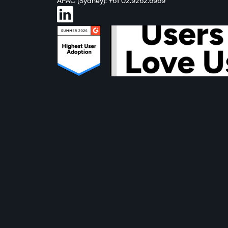
APAC (Sydney): +61 02.9262.6969