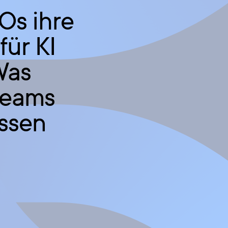
s ihre
ür KI
Was
Teams
ssen