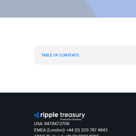
TABLE OF CONTENTS
USA: 847.847.3706
EMEA (London): +44 (0) 203 787 4843