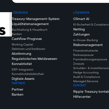
LÖSUNGEN
LÖSUNGEN
Treasury-Management-System
GSmart AI
Liquiditätsmanagement
KI-Sicherheit & Complianc
Netting
Buchhaltung & Hauptbuch
Banken
Zahlungen
Cashflow-Prognose
In-House-Banking
Working Capital
Risikomanagement
Debitoren und Kreditoren
Finanzinstrumente
Abstimmung
Risikoexposure
Regulatorisches Meldewesen
Fremdwährungsexposure
Konnektivität
Zinssatz
Schulden- & Investitions
ERP-Integration
Hedge Accounting
Konnektivitätsbibliothek
Audit & Compliance
Digitale Assets
Managed Services
PARTNER
KONTAKT
Partner
Ripple Treasury kontak
Banken
Hilfecenter