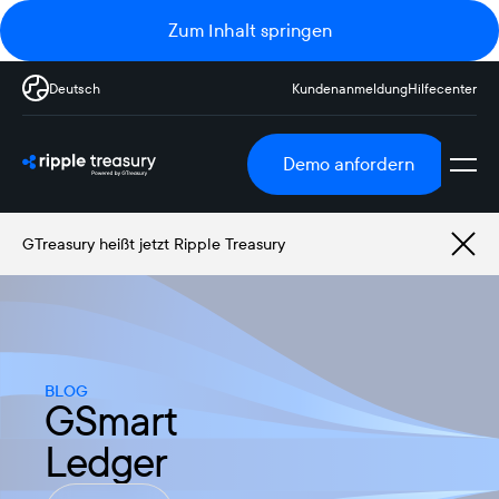
Zum Inhalt springen
Deutsch
Kundenanmeldung
Hilfecenter
Demo anfordern
GTreasury heißt jetzt Ripple Treasury
BLOG
GSmart
Ledger