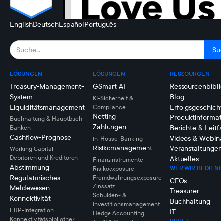
English
Deutsch
Español
Português
LÖSUNGEN
LÖSUNGEN
RESSOURCEN
Treasury-Management-
GSmart AI
Ressourcenbibli
System
Blog
KI-Sicherheit &
Liquiditätsmanagement
Erfolgsgeschich
Compliance
Netting
Produktinforma
Buchhaltung & Hauptbuch
Zahlungen
Berichte & Leit
Banken
Cashflow-Prognose
Videos & Webin
In-House-Banking
Risikomanagement
Veranstaltunge
Working Capital
Debitoren und Kreditoren
Aktuelles
Finanzinstrumente
Abstimmung
WER WIR BEDIEN
Risikoexposure
Regulatorisches
Fremdwährungsexposure
CFOs
Zinssatz
Meldewesen
Treasurer
Schulden- &
Konnektivität
Buchhaltung
Investitionsmanagement
ERP-Integration
IT
Hedge Accounting
Konnektivitätsbibliothek
RIPPLE