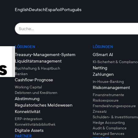
English
Deutsch
Español
Português
LÖSUNGEN
LÖSUNGEN
Treasury-Management-System
GSmart AI
Liquiditätsmanagement
KI-Sicherheit & Complianc
Netting
Buchhaltung & Hauptbuch
Banken
Zahlungen
Cashflow-Prognose
In-House-Banking
Working Capital
Risikomanagement
Debitoren und Kreditoren
Finanzinstrumente
Abstimmung
Risikoexposure
Regulatorisches Meldewesen
Fremdwährungsexposure
Konnektivität
Zinssatz
Schulden- & Investitions
ERP-Integration
Hedge Accounting
Konnektivitätsbibliothek
Audit & Compliance
Digitale Assets
Managed Services
PARTNER