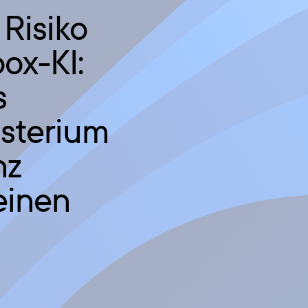
Risiko
ox-KI:
s
isterium
nz
einen