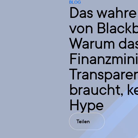
BLOG
Das wahre 
von Blackb
Warum da
Finanzmin
Transpare
braucht, k
Hype
Teilen