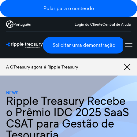
Pular para o conteúdo
Português
Login do Cliente
Central de Ajuda
Solicitar uma demonstração
A GTreasury agora é Ripple Treasury
NEWS
Ripple Treasury Recebe
o Prêmio IDC 2025 SaaS
CSAT para Gestão de
Tesouraria