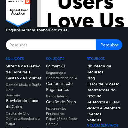
English
Deutsch
Español
Português
SOLUÇÕES
SOLUÇÕES
RECURSOS
Sistema de Gestão
GSmart AI
Biblioteca de
de Tesouraria
Recursos
Segurança e
Gestão de Liquidez
Blog
Conformidade de IA
Compensação
Casos de Sucesso
Contabilidade e Razão
Pagamentos
Informações do
Geral
Bancário
Produto
Banco Interno
Previsão de Fluxo
Gestão de Risco
Relatórios e Guias
de Caixa
Vídeos e Webinars
Instrumentos
Capital de Giro
Financeiros
Eventos
Contas a Receber e a
Exposição ao Risco
Notícias
Pagar
Câmbio
A QUEM SERVIMOS