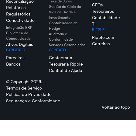
Reconciliação
Taxa de Juros
CFOs
Gestão do Ciclo de
Relatórios
Tesoureiros
Vida de Dívida e
Regulatórios
Contabilidade
Investimento
Conectividade
Contabilidade de
TI
Integração ERP
Hedge
RIPPLE
Biblioteca de
Auditoria e
Ripple.com
Conectividade
Conformidade
Carreiras
Ativos Digitais
Serviços Gerenciados
PARCEIROS
CONTATO
Parceiros
Contactar a
Bancos
Tesouraria Ripple
Central de Ajuda
© Copyright 2026.
Termos de Serviço
Política de Privacidade
Segurança e Conformidade
Voltar ao topo