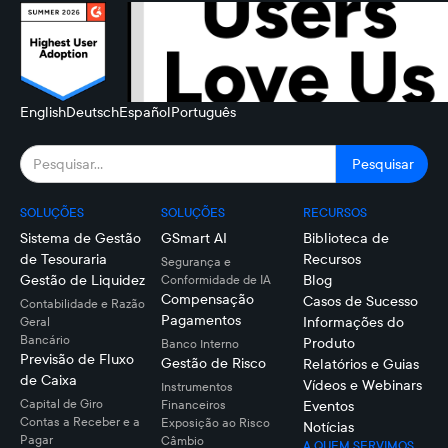
English
Deutsch
Español
Português
SOLUÇÕES
SOLUÇÕES
RECURSOS
Sistema de Gestão
GSmart AI
Biblioteca de
de Tesouraria
Recursos
Segurança e
Gestão de Liquidez
Blog
Conformidade de IA
Compensação
Casos de Sucesso
Contabilidade e Razão
Pagamentos
Informações do
Geral
Bancário
Produto
Banco Interno
Previsão de Fluxo
Gestão de Risco
Relatórios e Guias
de Caixa
Vídeos e Webinars
Instrumentos
Capital de Giro
Financeiros
Eventos
Contas a Receber e a
Exposição ao Risco
Notícias
Pagar
Câmbio
A QUEM SERVIMOS