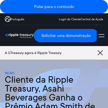
Pular para o conteúdo
Português
Login do Cliente
Central de Ajuda
Solicitar uma demonstração
A GTreasury agora é Ripple Treasury
NEWS
Cliente da Ripple
Treasury, Asahi
Beverages Ganha o
Prêmio Adam Smith de