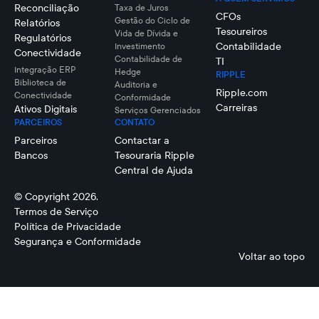
Reconciliação
Taxa de Juros
CFOs
Gestão do Ciclo de
Relatórios
Tesoureiros
Vida de Dívida e
Regulatórios
Contabilidade
Investimento
Conectividade
Contabilidade de
TI
Integração ERP
Hedge
RIPPLE
Biblioteca de
Auditoria e
Ripple.com
Conectividade
Conformidade
Carreiras
Ativos Digitais
Serviços Gerenciados
PARCEIROS
CONTATO
Parceiros
Contactar a
Bancos
Tesouraria Ripple
Central de Ajuda
© Copyright 2026.
Termos de Serviço
Política de Privacidade
Segurança e Conformidade
Voltar ao topo