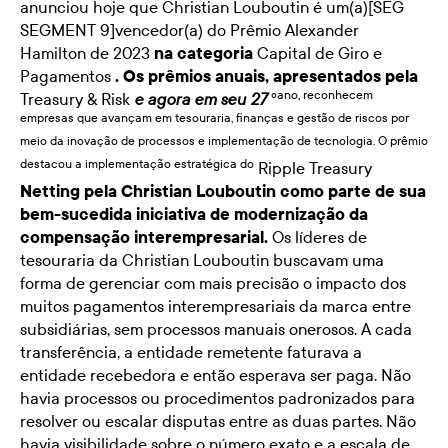
anunciou hoje que Christian Louboutin é um(a)[SEG
SEGMENT 9]vencedor(a) do Prêmio Alexander
Hamilton de 2023
na categoria
Capital de Giro e
Pagamentos
. Os prêmios anuais, apresentados pela
ano, reconhecem
Treasury & Risk
º
e agora em seu 27
empresas que avançam em tesouraria, finanças e gestão de riscos por
meio da inovação de processos e implementação de tecnologia. O prêmio
destacou a implementação estratégica do
Ripple Treasury
Netting pela Christian Louboutin como parte de sua
bem-sucedida iniciativa de modernização da
compensação interempresarial.
Os líderes de
tesouraria da Christian Louboutin buscavam uma
forma de gerenciar com mais precisão o impacto dos
muitos pagamentos interempresariais da marca entre
subsidiárias, sem processos manuais onerosos. A cada
transferência, a entidade remetente faturava a
entidade recebedora e então esperava ser paga. Não
havia processos ou procedimentos padronizados para
resolver ou escalar disputas entre as duas partes. Não
havia visibilidade sobre o número exato e a escala de