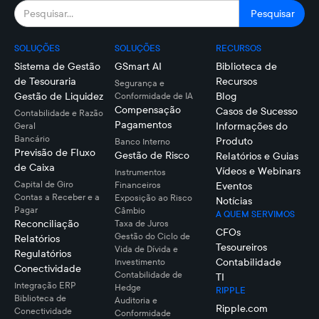
SOLUÇÕES
SOLUÇÕES
RECURSOS
Sistema de Gestão
GSmart AI
Biblioteca de
de Tesouraria
Recursos
Segurança e
Gestão de Liquidez
Blog
Conformidade de IA
Compensação
Casos de Sucesso
Contabilidade e Razão
Pagamentos
Informações do
Geral
Bancário
Produto
Banco Interno
Previsão de Fluxo
Gestão de Risco
Relatórios e Guias
de Caixa
Vídeos e Webinars
Instrumentos
Capital de Giro
Financeiros
Eventos
Contas a Receber e a
Exposição ao Risco
Notícias
Pagar
Câmbio
A QUEM SERVIMOS
Reconciliação
Taxa de Juros
CFOs
Gestão do Ciclo de
Relatórios
Tesoureiros
Vida de Dívida e
Regulatórios
Contabilidade
Investimento
Conectividade
Contabilidade de
TI
Integração ERP
Hedge
RIPPLE
Biblioteca de
Auditoria e
Ripple.com
Conectividade
Conformidade