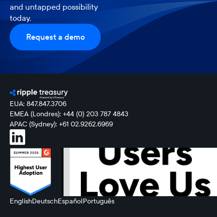
and untapped possibility
today.
Request a demo
EUA: 847.847.3706
EMEA (Londres): +44 (0) 203 787 4843
APAC (Sydney): +61 02.9262.6969
English
Deutsch
Español
Português