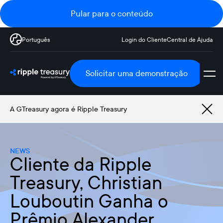
Pular para o conteúdo
Português
Login do Cliente
Central de Ajuda
Solicitar uma demonstração
A GTreasury agora é Ripple Treasury
NEWS
Cliente da Ripple
Treasury, Christian
Louboutin Ganha o
Prêmio Alexander