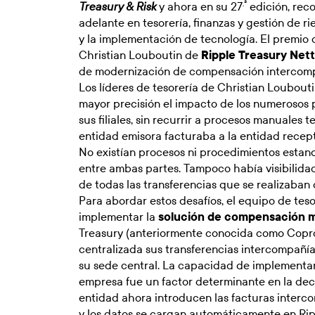
.ª
y ahora en su 27
edición, rec
Treasury & Risk
adelante en tesorería, finanzas y gestión de 
y la implementación de tecnología. El premio 
Christian Louboutin de
Ripple Treasury Nett
de modernización de compensación intercomp
Los líderes de tesorería de Christian Loubou
mayor precisión el impacto de los numerosos
sus filiales, sin recurrir a procesos manuales 
entidad emisora facturaba a la entidad recept
No existían procesos ni procedimientos estand
entre ambas partes. Tampoco había visibilida
de todas las transferencias que se realizaban
Para abordar estos desafíos, el equipo de tes
implementar la
solución de compensación mul
Treasury (anteriormente conocida como Copro
centralizada sus transferencias intercompañí
su sede central. La capacidad de implementar 
empresa fue un factor determinante en la dec
entidad ahora introducen las facturas interc
y los datos se cargan automáticamente en Ri