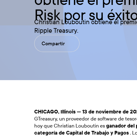
Risk por su éxit
Christian Louboutin obtiene el prem
Ripple Treasury.
Compartir
CHICAGO, Illinois — 13 de noviembre de 2
GTreasury, un proveedor de software de tesore
hoy que Christian Louboutin es
ganador del
categoría de Capital de Trabajo y Pagos
. L