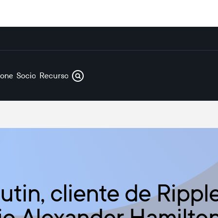
iones
Socios
Recursos
tin, cliente de Ripple
io Alexander Hamilton