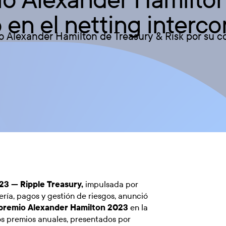
o en el netting inter
io Alexander Hamilton de Treasury & Risk por su
023 —
Ripple Treasury
,
impulsada por
ría, pagos y gestión de riesgos, anunció
 premio Alexander Hamilton 2023
en la
os premios anuales, presentados por