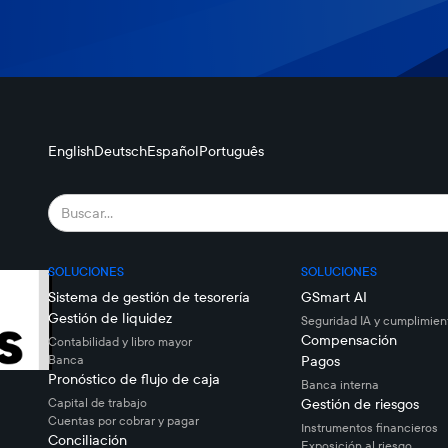
English
Deutsch
Español
Português
SOLUCIONES
SOLUCIONES
Sistema de gestión de tesorería
GSmart AI
Gestión de liquidez
Seguridad IA y cumplimien
Compensación
Contabilidad y libro mayor
Banca
Pagos
Pronóstico de flujo de caja
Banca interna
Capital de trabajo
Gestión de riesgos
Cuentas por cobrar y pagar
Instrumentos financieros
Conciliación
Exposición al riesgo