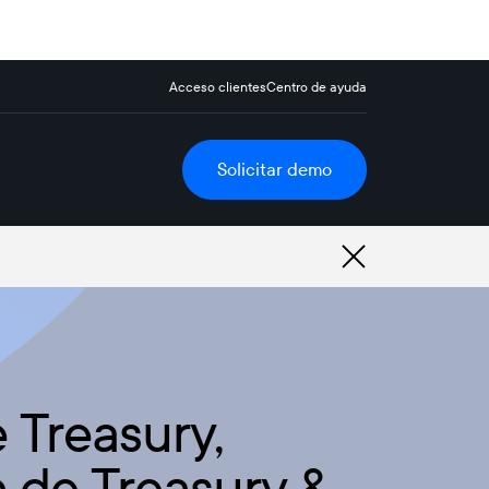
Acceso clientes
Centro de ayuda
Solicitar demo
 Treasury,
 de Treasury &