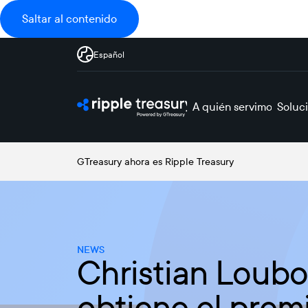
Saltar al contenido
Español
A quién servimos
Soluc
GTreasury ahora es Ripple Treasury
NEWS
Christian Loubou
obtiene el prem