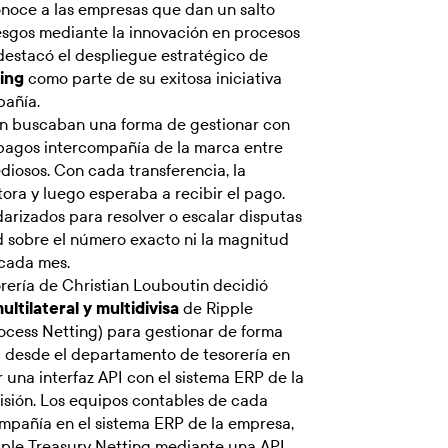
onoce a las empresas que dan un salto
riesgos mediante la innovación en procesos
destacó el despliegue estratégico de
ing
como parte de su exitosa iniciativa
añía.
tin buscaban una forma de gestionar con
 pagos intercompañía de la marca entre
tediosos. Con cada transferencia, la
ora y luego esperaba a recibir el pago.
arizados para resolver o escalar disputas
d sobre el número exacto ni la magnitud
 cada mes.
orería de Christian Louboutin decidió
tilateral y multidivisa
de Ripple
cess Netting) para gestionar de forma
a desde el departamento de tesorería en
una interfaz API con el sistema ERP de la
isión. Los equipos contables de cada
ompañía en el sistema ERP de la empresa,
pple Treasury Netting mediante una API