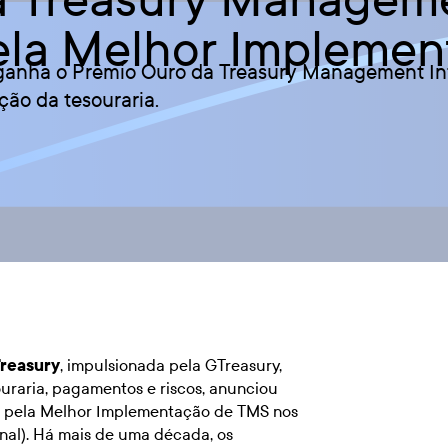
pela Melhor Impleme
 ganha o Prêmio Ouro da Treasury Management Int
ão da tesouraria.
Treasury
, impulsionada pela GTreasury,
uraria, pagamentos e riscos, anunciou
o pela Melhor Implementação de TMS nos
al). Há mais de uma década, os