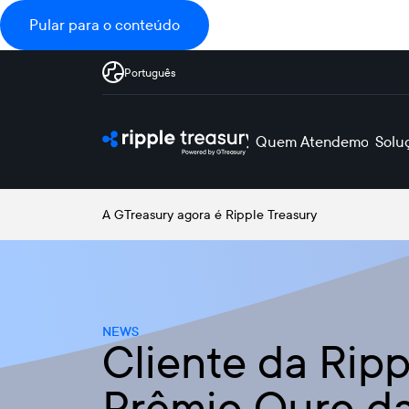
Pular para o conteúdo
Português
Quem Atendemos
Solu
A GTreasury agora é Ripple Treasury
NEWS
Cliente da Rip
Prêmio Ouro d