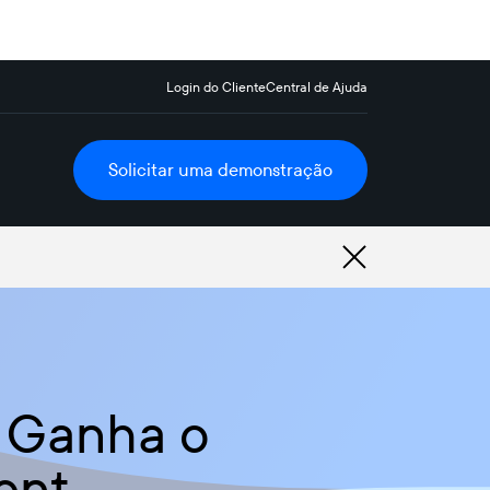
Login do Cliente
Central de Ajuda
Solicitar uma demonstração
, Ganha o
ent