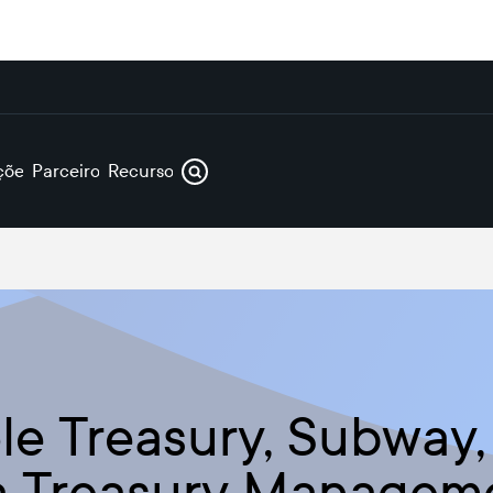
ções
Parceiros
Recursos
ple Treasury, Subway
a Treasury Managem