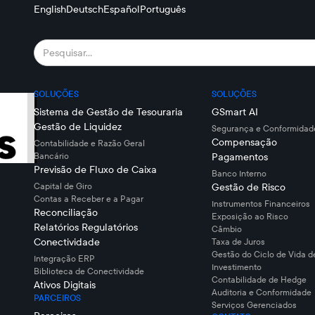
English
Deutsch
Español
Português
SOLUÇÕES
SOLUÇÕES
Sistema de Gestão de Tesouraria
GSmart AI
Gestão de Liquidez
Segurança e Conformidade
Compensação
Contabilidade e Razão Geral
Bancário
Pagamentos
Previsão de Fluxo de Caixa
Banco Interno
Capital de Giro
Gestão de Risco
Contas a Receber e a Pagar
Instrumentos Financeiros
Reconciliação
Exposição ao Risco
Relatórios Regulatórios
Câmbio
Conectividade
Taxa de Juros
Gestão do Ciclo de Vida d
Integração ERP
Investimento
Biblioteca de Conectividade
Contabilidade de Hedge
Ativos Digitais
Auditoria e Conformidade
PARCEIROS
Serviços Gerenciados