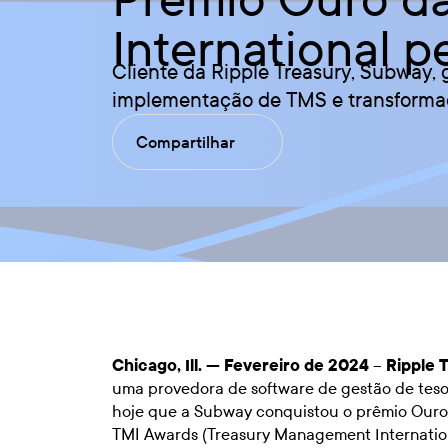
International 
Cliente da Ripple Treasury, Subway,
implementação de TMS e transformaç
Compartilhar
Chicago, Ill. — Fevereiro de 2024
–
Ripple 
uma provedora de software de gestão de teso
hoje que a Subway conquistou o prêmio Our
TMI Awards (Treasury Management Internation