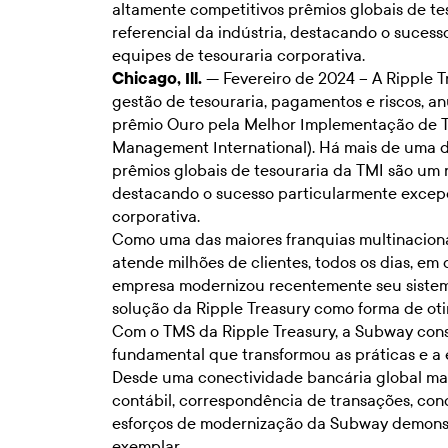
altamente competitivos prêmios globais de te
referencial da indústria, destacando o sucess
equipes de tesouraria corporativa.
Chicago, Ill.
— Fevereiro de 2024 – A Ripple T
gestão de tesouraria, pagamentos e riscos, 
prêmio Ouro pela Melhor Implementação de T
Management International). Há mais de uma d
prêmios globais de tesouraria da TMI são um r
destacando o sucesso particularmente excepc
corporativa.
Como uma das maiores franquias multinacion
atende milhões de clientes, todos os dias, em
empresa modernizou recentemente seu sistema
solução da Ripple Treasury como forma de otim
Com o TMS da Ripple Treasury, a Subway con
fundamental que transformou as práticas e a 
Desde uma conectividade bancária global ma
contábil, correspondência de transações, con
esforços de modernização da Subway demonst
exemplar.