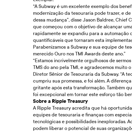
“A Subway é um excelente exemplo dos benef
modernização da tesouraria pode trazer, e de
dessa mudança”, disse Jason Baldree, Chief C
que começou com o objetivo de alcançar uma 
rapidamente se expandiu para a automação d
quantificáveis que tornaram esta implementa
Parabenizamos a Subway e sua equipe de teso
merecido Ouro nos TMI Awards deste ano.”
“Estamos incrivelmente orgulhosos de sermo
TMS do ano pela TMI, e agradecemos muito o 
Diretor Sênior de Tesouraria da Subway. “A t
cumpriu sua promessa, e foi além. A diferenç
gritante após esta transformação. Também qu
foi excepcional em tornar este esforço tão be
Sobre a Ripple Treasury
A Ripple Treasury acredita que há oportuni
equipes de tesouraria e finanças com especiali
tecnológicas e possibilidades inexploradas. A
podem liberar o potencial de suas organizaçõ