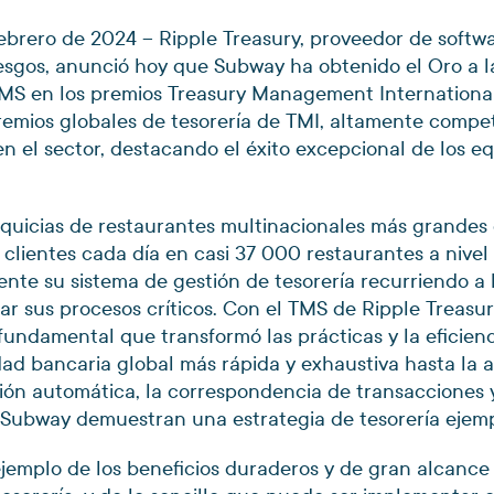
brero de 2024 – Ripple Treasury, proveedor de softwa
iesgos, anunció hoy que Subway ha obtenido el Oro a l
MS en los premios Treasury Management International
remios globales de tesorería de TMI, altamente compet
n el sector, destacando el éxito excepcional de los eq
quicias de restaurantes multinacionales más grande
 clientes cada día en casi 37 000 restaurantes a nivel
nte su sistema de gestión de tesorería recurriendo a 
zar sus procesos críticos. Con el TMS de Ripple Treas
fundamental que transformó las prácticas y la eficienc
ad bancaria global más rápida y exhaustiva hasta la 
ción automática, la correspondencia de transacciones 
Subway demuestran una estrategia de tesorería ejemp
jemplo de los beneficios duraderos y de gran alcance