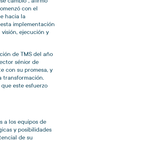
ese cambio”, afirmó
 comenzó con el
e hacia la
n esta implementación
visión, ejecución y
ación de TMS del año
ector sénior de
te con su promesa, y
a transformación.
 que este esfuerzo
 a los equipos de
gicas y posibilidades
tencial de su