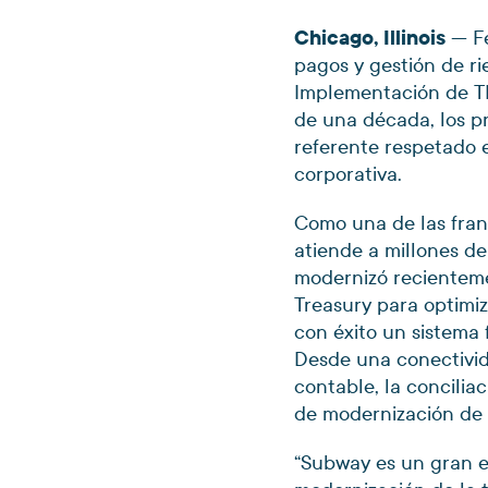
Chicago, Illinois
— Fe
pagos y gestión de r
Implementación de T
de una década, los p
referente respetado e
corporativa.
Como una de las fran
atiende a millones de
modernizó recienteme
Treasury para optimi
con éxito un sistema 
Desde una conectivid
contable, la concilia
de modernización de 
“Subway es un gran e