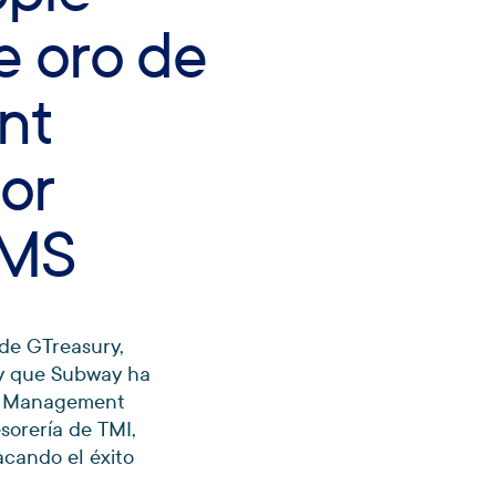
e oro de
nt
jor
TMS
 de GTreasury,
oy que Subway ha
ry Management
sorería de TMI,
acando el éxito