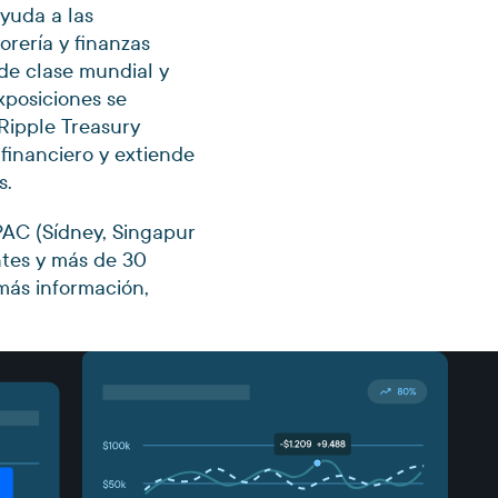
ayuda a las
orería y finanzas
 de clase mundial y
xposiciones se
 Ripple Treasury
 financiero y extiende
s.
PAC (Sídney, Singapur
ntes y más de 30
más información,