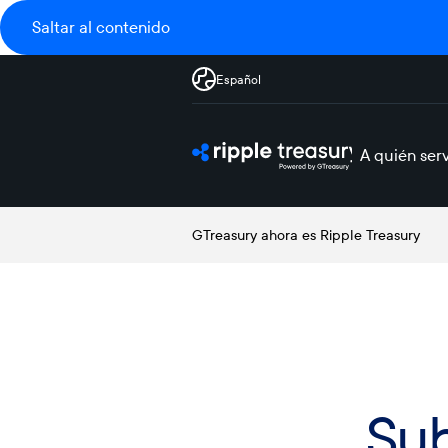
Saltar al contenido
Español
A quién ser
GTreasury ahora es Ripple Treasury
Sub