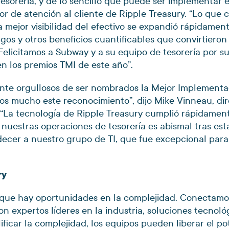
esorería, y de lo sencillo que puede ser implementar 
or de atención al cliente de Ripple Treasury. “Lo que
a mejor visibilidad del efectivo se expandió rápidament
gos y otros beneficios cuantificables que convirtiero
Felicitamos a Subway y a su equipo de tesorería por su 
n los premios TMI de este año”.
nte orgullosos de ser nombrados la Mejor Implement
s mucho este reconocimiento”, dijo Mike Vinneau, dir
 “La tecnología de Ripple Treasury cumplió rápidamen
 nuestras operaciones de tesorería es abismal tras est
ecer a nuestro grupo de TI, que fue excepcional para
ry
 que hay oportunidades en la complejidad. Conectamos
on expertos líderes en la industria, soluciones tecnoló
lificar la complejidad, los equipos pueden liberar el po