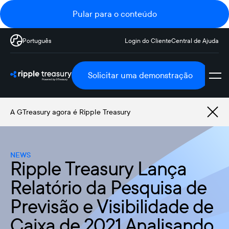
Pular para o conteúdo
Português
Login do Cliente
Central de Ajuda
Solicitar uma demonstração
A GTreasury agora é Ripple Treasury
NEWS
Ripple Treasury Lança
Relatório da Pesquisa de
Previsão e Visibilidade de
Caixa de 2021 Analisando