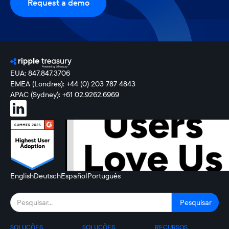
Request a demo
EUA: 847.847.3706
EMEA (Londres): +44 (0) 203 787 4843
APAC (Sydney): +61 02.9262.6969
English
Deutsch
Español
Português
SOLUÇÕES
SOLUÇÕES
RECURSOS