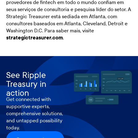
provedores de fintech em todo o mundo confiam em
seus serviços de consultoria e pesquisa líder do setor. A
Strategic Treasurer está sediada em Atlanta, com
consultores baseados em Atlanta, Cleveland, Detroit e
Washington D.C. Para saber mais, visite
strategictreasurer.com
.
See Ripple
Treasury in
action
Get connected with
supportive experts,
comprehensive solutions,
and untapped possibility
today.