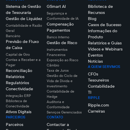
Sistema de Gestão
GSmart AI
Biblioteca de
de Tesouraria
Recursos
Segurança e
Gestão de Liquidez
Blog
Conformidade de IA
Compensação
Casos de Sucesso
Contabilidade e Razão
Pagamentos
Informações do
Geral
Bancário
Produto
Banco Interno
Previsão de Fluxo
Gestão de Risco
Relatórios e Guias
de Caixa
Vídeos e Webinars
Instrumentos
Capital de Giro
Financeiros
Eventos
Contas a Receber e a
Exposição ao Risco
Notícias
Pagar
Câmbio
A QUEM SERVIMOS
Reconciliação
Taxa de Juros
CFOs
Gestão do Ciclo de
Relatórios
Tesoureiros
Vida de Dívida e
Regulatórios
Contabilidade
Investimento
Conectividade
Contabilidade de
TI
Integração ERP
Hedge
RIPPLE
Biblioteca de
Auditoria e
Ripple.com
Conectividade
Conformidade
Carreiras
Ativos Digitais
Serviços Gerenciados
PARCEIROS
CONTATO
Parceiros
Contactar a