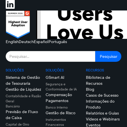
English
Deutsch
Español
Português
SOLUÇÕES
SOLUÇÕES
RECURSOS
Sistema de Gestão
GSmart AI
Biblioteca de
de Tesouraria
Recursos
Segurança e
Gestão de Liquidez
Blog
Conformidade de IA
Compensação
Casos de Sucesso
Contabilidade e Razão
Pagamentos
Informações do
Geral
Bancário
Produto
Banco Interno
Previsão de Fluxo
Gestão de Risco
Relatórios e Guias
de Caixa
Vídeos e Webinars
Instrumentos
Capital de Giro
Financeiros
Eventos