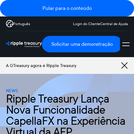
Pular para o conteúdo
Português
Login do Cliente
Central de Ajuda
Solicitar uma demonstração
A GTreasury agora é Ripple Treasury
NEWS
Ripple Treasury Lança
Nova Funcionalidade
CapellaFX na Experiência
Virtual da AFP