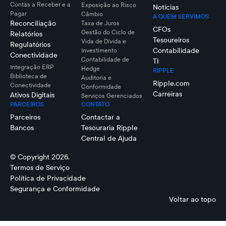
Contas a Receber e a
Exposição ao Risco
Notícias
Pagar
Câmbio
A QUEM SERVIMOS
Reconciliação
Taxa de Juros
CFOs
Gestão do Ciclo de
Relatórios
Tesoureiros
Vida de Dívida e
Regulatórios
Contabilidade
Investimento
Conectividade
Contabilidade de
TI
Integração ERP
Hedge
RIPPLE
Biblioteca de
Auditoria e
Ripple.com
Conectividade
Conformidade
Carreiras
Ativos Digitais
Serviços Gerenciados
PARCEIROS
CONTATO
Parceiros
Contactar a
Bancos
Tesouraria Ripple
Central de Ajuda
© Copyright 2026.
Termos de Serviço
Política de Privacidade
Segurança e Conformidade
Voltar ao topo