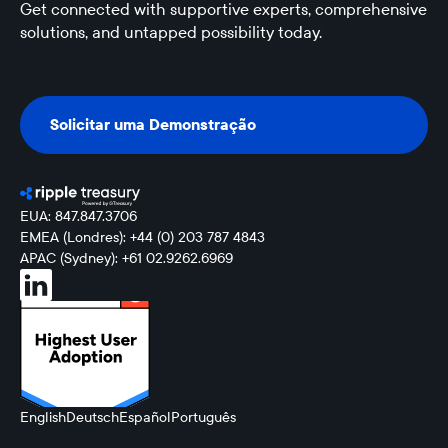
Get connected with supportive experts, comprehensive
solutions, and untapped possibility today.
Solicitar uma Demonstração
Solicitar uma Demonstração
EUA: 847.847.3706
EMEA (Londres): +44 (0) 203 787 4843
APAC (Sydney): +61 02.9262.6969
English
Deutsch
Español
Português