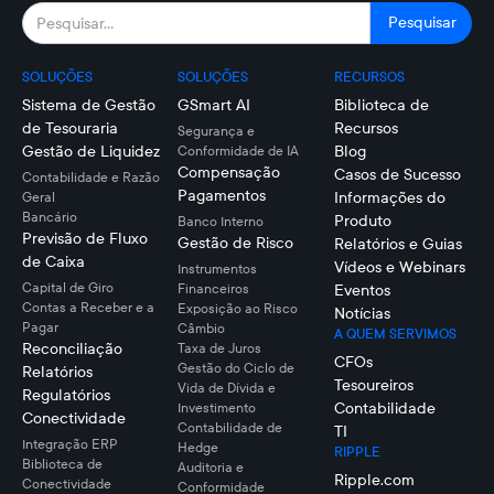
SOLUÇÕES
SOLUÇÕES
RECURSOS
Sistema de Gestão
GSmart AI
Biblioteca de
de Tesouraria
Recursos
Segurança e
Gestão de Liquidez
Blog
Conformidade de IA
Compensação
Casos de Sucesso
Contabilidade e Razão
Pagamentos
Informações do
Geral
Bancário
Produto
Banco Interno
Previsão de Fluxo
Gestão de Risco
Relatórios e Guias
de Caixa
Vídeos e Webinars
Instrumentos
Capital de Giro
Financeiros
Eventos
Contas a Receber e a
Exposição ao Risco
Notícias
Pagar
Câmbio
A QUEM SERVIMOS
Reconciliação
Taxa de Juros
CFOs
Gestão do Ciclo de
Relatórios
Tesoureiros
Vida de Dívida e
Regulatórios
Contabilidade
Investimento
Conectividade
Contabilidade de
TI
Integração ERP
Hedge
RIPPLE
Biblioteca de
Auditoria e
Ripple.com
Conectividade
Conformidade