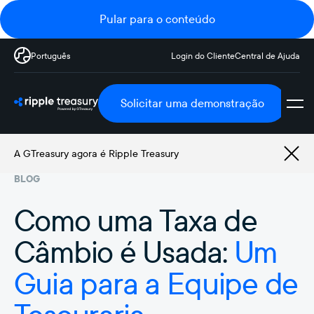
Pular para o conteúdo
Português
Login do Cliente
Central de Ajuda
Solicitar uma demonstração
A GTreasury agora é Ripple Treasury
BLOG
Como uma Taxa de
Câmbio é Usada:
Um
Guia para a Equipe de