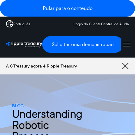
Pular para o conteúdo
Português
Login do Cliente
Central de Ajuda
Solicitar uma demonstração
A GTreasury agora é Ripple Treasury
BLOG
Understanding
Robotic