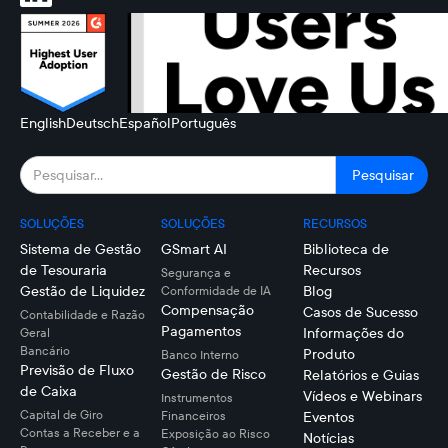
English
Deutsch
Español
Português
SOLUÇÕES
SOLUÇÕES
RECURSOS
Sistema de Gestão
GSmart AI
Biblioteca de
de Tesouraria
Recursos
Segurança e
Gestão de Liquidez
Blog
Conformidade de IA
Compensação
Casos de Sucesso
Contabilidade e Razão
Pagamentos
Informações do
Geral
Bancário
Produto
Banco Interno
Previsão de Fluxo
Gestão de Risco
Relatórios e Guias
de Caixa
Vídeos e Webinars
Instrumentos
Capital de Giro
Financeiros
Eventos
Contas a Receber e a
Exposição ao Risco
Notícias