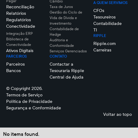
Pagar
Câmbio
A QUEM SERVIMOS
Reconciliação
Taxa de Juros
CFOs
Gestão do Ciclo de
Relatórios
Tesoureiros
Vida de Dívida e
Regulatórios
Contabilidade
Investimento
Conectividade
Contabilidade de
TI
Integração ERP
Hedge
RIPPLE
Biblioteca de
Auditoria e
Ripple.com
Conectividade
Conformidade
Carreiras
Ativos Digitais
Serviços Gerenciados
PARCEIROS
CONTATO
Parceiros
Contactar a
Bancos
Tesouraria Ripple
Central de Ajuda
© Copyright 2026.
Termos de Serviço
Política de Privacidade
Segurança e Conformidade
Voltar ao topo
No items found.