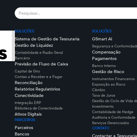
SOLUÇÕES
SOLUÇÕES
Sistema de Gestão de Tesouraria
GSmart AI
Gestão de Liquidez
Segurança e Conformidade
Compensação
Contabilidade e Razão Geral
Bancário
Pagamentos
Previsão de Fluxo de Caixa
Banco Interno
Capital de Giro
Gestão de Risco
Contas a Receber e a Pagar
Instrumentos Financeiros
Reconciliação
Exposição ao Risco
Relatórios Regulatórios
Câmbio
Conectividade
Taxa de Juros
Gestão do Ciclo de Vida d
Integração ERP
Investimento
Biblioteca de Conectividade
Contabilidade de Hedge
Ativos Digitais
Auditoria e Conformidade
PARCEIROS
Serviços Gerenciados
Parceiros
CONTATO
Bancos
Contactar a Tesouraria