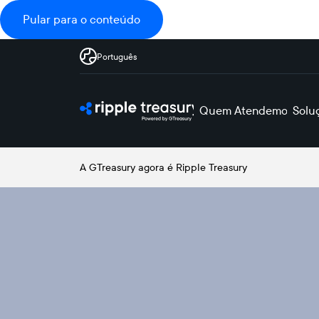
Pular para o conteúdo
Português
Quem Atendemos
Solu
A GTreasury agora é Ripple Treasury