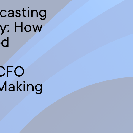
casting
ty: How
ed
 CFO
Making