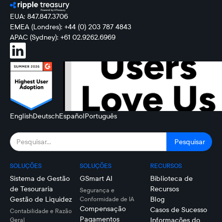
EUA: 847.847.3706
EMEA (Londres): +44 (0) 203 787 4843
APAC (Sydney): +61 02.9262.6969
English
Deutsch
Español
Português
SOLUÇÕES
SOLUÇÕES
RECURSOS
Sistema de Gestão
GSmart AI
Biblioteca de
de Tesouraria
Recursos
Segurança e
Gestão de Liquidez
Blog
Conformidade de IA
Compensação
Casos de Sucesso
Contabilidade e Razão
Pagamentos
Informações do
Geral