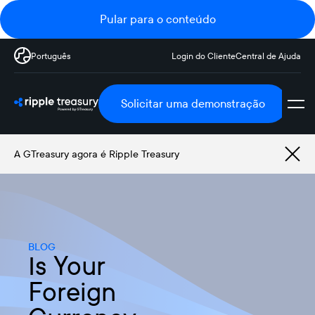
Pular para o conteúdo
Português
Login do Cliente
Central de Ajuda
Solicitar uma demonstração
A GTreasury agora é Ripple Treasury
BLOG
Is Your
Foreign