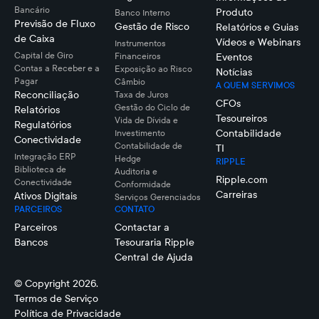
Bancário
Produto
Banco Interno
Previsão de Fluxo
Gestão de Risco
Relatórios e Guias
de Caixa
Vídeos e Webinars
Instrumentos
Capital de Giro
Financeiros
Eventos
Contas a Receber e a
Exposição ao Risco
Notícias
Pagar
Câmbio
A QUEM SERVIMOS
Reconciliação
Taxa de Juros
CFOs
Gestão do Ciclo de
Relatórios
Tesoureiros
Vida de Dívida e
Regulatórios
Contabilidade
Investimento
Conectividade
Contabilidade de
TI
Integração ERP
Hedge
RIPPLE
Biblioteca de
Auditoria e
Ripple.com
Conectividade
Conformidade
Carreiras
Ativos Digitais
Serviços Gerenciados
PARCEIROS
CONTATO
Parceiros
Contactar a
Bancos
Tesouraria Ripple
Central de Ajuda
© Copyright 2026.
Termos de Serviço
Política de Privacidade